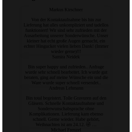
Markus Kirschner
Von der Kontaktaufnahme bis hin zur
Lieferung hat alles unkompliziert und tadellos
funktioniert! Wir sind sehr zufrieden mit der
Ausarbeitung unserer Sonderwünsche. Unser
kleiner hat echt große Augen gemacht, ein
echter Hingucker vielen lieben Dank! (Immer
wieder gerne)!!!
Samira Neidek
Bin super happy und zufrieden.. Anfrage
wurde sehr schnell bearbeitet. Ich wurde gut
beraten, ging auf meine Wünsche ein und die
Ware wurde super schnell versendet..
Andreas Lehmann
Bin total begeistert. Tolle Gravuren auf den
Gläsern. Schnelle Kontaktaufnahme und
Sonderwunschabsprache ohne
Komplikationen. Lieferung kam ebenso
schnell. Gerne wieder. Habe gehört,
Weihnachten ist am 24.12. 🤣 …
Michael Frenzel