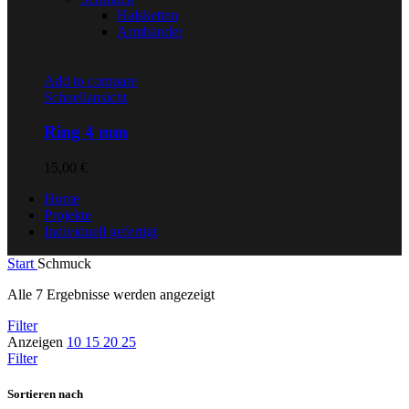
Halsketten
Armbänder
Add to compare
Schnellansicht
Ring 4 mm
15,00
€
Home
Projekte
Individuell gefertigt
Start
Schmuck
Nach
Alle 7 Ergebnisse werden angezeigt
Preis
Filter
sortiert:
Anzeigen
10
15
20
25
absteigend
Filter
Sortieren nach