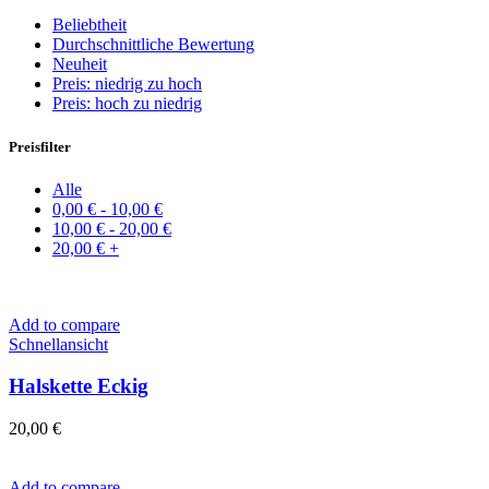
Beliebtheit
Durchschnittliche Bewertung
Neuheit
Preis: niedrig zu hoch
Preis: hoch zu niedrig
Preisfilter
Alle
0,00
€
-
10,00
€
10,00
€
-
20,00
€
20,00
€
+
Add to compare
Schnellansicht
Halskette Eckig
20,00
€
Add to compare