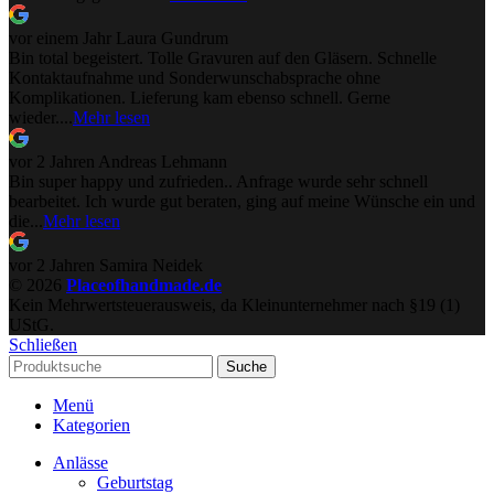
vor einem Jahr
Laura Gundrum
Bin total begeistert. Tolle Gravuren auf den Gläsern. Schnelle
Kontaktaufnahme und Sonderwunschabsprache ohne
Komplikationen. Lieferung kam ebenso schnell. Gerne
wieder....
Mehr lesen
vor 2 Jahren
Andreas Lehmann
Bin super happy und zufrieden.. Anfrage wurde sehr schnell
bearbeitet. Ich wurde gut beraten, ging auf meine Wünsche ein und
die...
Mehr lesen
vor 2 Jahren
Samira Neidek
© 2026
Placeofhandmade.de
Kein Mehrwertsteuerausweis, da Kleinunternehmer nach §19 (1)
UStG.
Schließen
Suche
Menü
Kategorien
Anlässe
Geburtstag