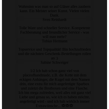
Wahnsinn was man so auf Gläser alles zaubern
kann. Ein Meister seiner Kunst. Vielen vielen
Dank.
Sven Reinhardt
Tolle Ware und schneller Service. Kompetente
Fachberatung und freundlicher Service - was
will man mehr?
Tobias Hermann
Topservice und Topqualität! Bin hochzufrieden
und die nächsten Geschenk-Bestellungen rollen
an :)
Sabine Schweiger
1/2 Ich hab schon ganz viel von
placeofhandmade, z.B. die Kette mit dem
eckigen Anhänger, die Kugel mit dem Namen
drin, eine extra für mich angefertigte Sparbox
und zuletzt die Brotboxen und eine Flasche.
Ich bin mega zufrieden, weil alles mit ganz viel
Liebe und genau so, wie ich es haben möchte,
angefertigt wird - und ich hab wirklich immer
Extrawünsche... 🙈🙈🙈