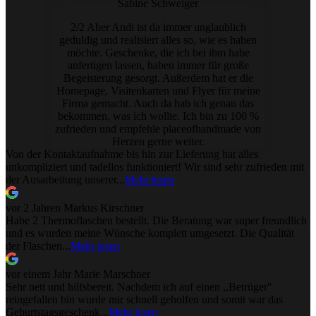
Sabine Schweiger
2/2 Aber Andi ist da immer unglaublich
geduldig und realisiert alles so, wie es haben
möchte. Geschenke, die ich bei ihm habe
anfertigen lassen, haben immer für große
Begeisterung gesorgt. Außerdem hat er die
Homepage, Visitenkarten und Flyer für meine
Firma gemacht. Auch da hab ich genau das
bekommen, was ich wollte. Ich bin zu 100 %
zufrieden und empfehle placeofhandmade von
Herzen gerne weiter.
Von der Kontaktaufnahme bis hin zur Lieferung hat alles
unkompliziert und tadellos funktioniert! Wir sind sehr zufrieden mit
der Ausarbeitung unserer...
Mehr lesen
vor 2 Jahren
Markus Kirschner
Habe 2 Thermoflaschen bestellt. Die Beratung war super freundlich
und es wurden meine Wünsche komplett umgesetzt. Die Qualität
der Flaschen...
Mehr lesen
vor einem Jahr
Marie Marschner
Sehr nett und hilfsbereit. Nachdem ich auf einen ,,Betrüger''
reingefallen bin wurde mir schnell geholfen und somit war das
Geburtstagsgeschenk...
Mehr lesen