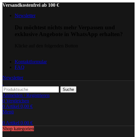
Versandkostenfrei ab 100 €
Newsletter
Du möchtest nichts mehr Verpassen und
exklusive Angebote in WhatsApp erhalten?
Klicke auf den folgenden Button
Kontaktformular
FAQ
Newsletter
Suche
Anmelden / Registrieren
0
Vergleichen
0
Artikel
0,00
€
Menü
0
Artikel
0,00
€
Shop kategorien