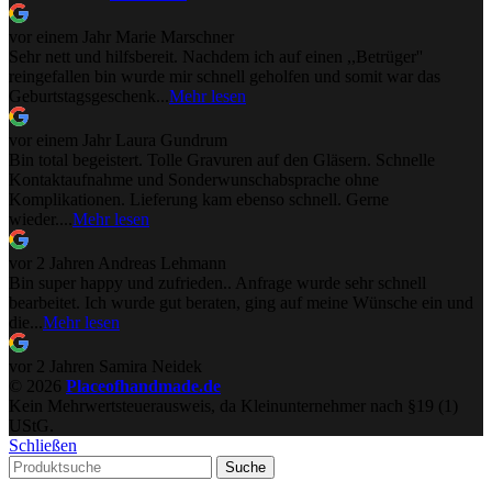
vor einem Jahr
Marie Marschner
Sehr nett und hilfsbereit. Nachdem ich auf einen ,,Betrüger''
reingefallen bin wurde mir schnell geholfen und somit war das
Geburtstagsgeschenk...
Mehr lesen
vor einem Jahr
Laura Gundrum
Bin total begeistert. Tolle Gravuren auf den Gläsern. Schnelle
Kontaktaufnahme und Sonderwunschabsprache ohne
Komplikationen. Lieferung kam ebenso schnell. Gerne
wieder....
Mehr lesen
vor 2 Jahren
Andreas Lehmann
Bin super happy und zufrieden.. Anfrage wurde sehr schnell
bearbeitet. Ich wurde gut beraten, ging auf meine Wünsche ein und
die...
Mehr lesen
vor 2 Jahren
Samira Neidek
© 2026
Placeofhandmade.de
Kein Mehrwertsteuerausweis, da Kleinunternehmer nach §19 (1)
UStG.
Schließen
Suche