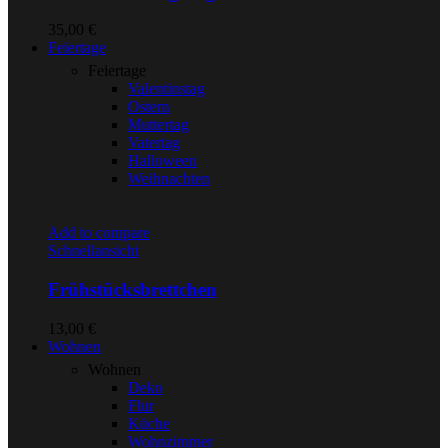
35,00
€
Feiertage
Feiertage
Valentinstag
Ostern
Muttertag
Vatertag
Halloween
Weihnachten
Add to compare
Schnellansicht
Frühstücksbrettchen
13,00
€
Wohnen
Wohnen
Deko
Flur
Küche
Wohnzimmer