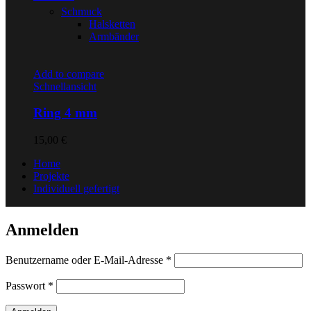
Schmuck
Halsketten
Armbänder
Add to compare
Schnellansicht
Ring 4 mm
15,00
€
Home
Projekte
Individuell gefertigt
Anmelden
Erforderlich
Benutzername oder E-Mail-Adresse
*
Erforderlich
Passwort
*