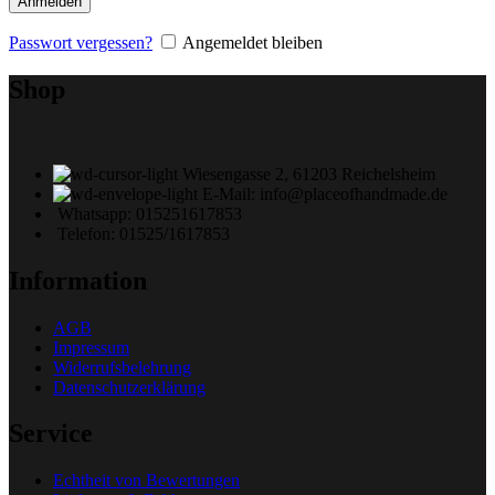
Anmelden
Passwort vergessen?
Angemeldet bleiben
Shop
Wiesengasse 2, 61203 Reichelsheim
E-Mail: info@placeofhandmade.de
Whatsapp: 015251617853
Telefon: 01525/1617853
Information
AGB
Impressum
Widerrufsbelehrung
Datenschutzerklärung
Service
Echtheit von Bewertungen