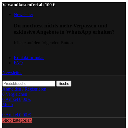
Versandkostenfrei ab 100 €
Newsletter
Du möchtest nichts mehr Verpassen und
exklusive Angebote in WhatsApp erhalten?
Klicke auf den folgenden Button
Kontaktformular
FAQ
Newsletter
Suche
Anmelden / Registrieren
0
Vergleichen
0
Artikel
0,00
€
Menü
0
Artikel
0,00
€
Shop kategorien