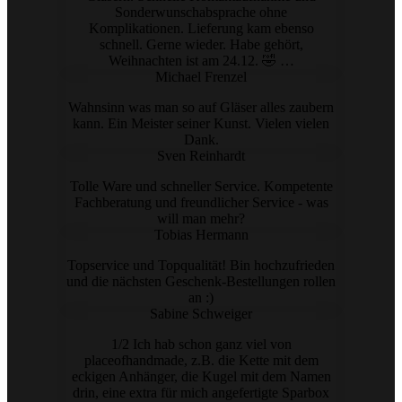
Sonderwunschabsprache ohne
Komplikationen. Lieferung kam ebenso
schnell. Gerne wieder. Habe gehört,
Weihnachten ist am 24.12. 🤣 …
Michael Frenzel
Wahnsinn was man so auf Gläser alles zaubern
kann. Ein Meister seiner Kunst. Vielen vielen
Dank.
Sven Reinhardt
Tolle Ware und schneller Service. Kompetente
Fachberatung und freundlicher Service - was
will man mehr?
Tobias Hermann
Topservice und Topqualität! Bin hochzufrieden
und die nächsten Geschenk-Bestellungen rollen
an :)
Sabine Schweiger
1/2 Ich hab schon ganz viel von
placeofhandmade, z.B. die Kette mit dem
eckigen Anhänger, die Kugel mit dem Namen
drin, eine extra für mich angefertigte Sparbox