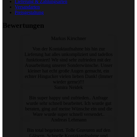
Lieferung & Zahlungsarten
Versandarten
Preisgestaltung
Bewertungen
Markus Kirschner
Von der Kontaktaufnahme bis hin zur
Lieferung hat alles unkompliziert und tadellos
funktioniert! Wir sind sehr zufrieden mit der
Ausarbeitung unserer Sonderwünsche. Unser
kleiner hat echt große Augen gemacht, ein
echter Hingucker vielen lieben Dank! (Immer
wieder gerne)!!!
Samira Neidek
Bin super happy und zufrieden.. Anfrage
wurde sehr schnell bearbeitet. Ich wurde gut
beraten, ging auf meine Wünsche ein und die
Ware wurde super schnell versendet..
Andreas Lehmann
Bin total begeistert. Tolle Gravuren auf den
Gläsern. Schnelle Kontaktaufnahme und