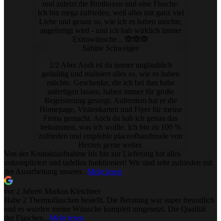
und zuletzt die Brotboxen und eine Flasche.
Ich bin mega zufrieden, weil alles mit ganz viel
Liebe und genau so, wie ich es haben möchte,
angefertigt wird - und ich hab wirklich immer
Extrawünsche... 🙈🙈🙈
Sabine Schweiger
2/2 Aber Andi ist da immer unglaublich
geduldig und realisiert alles so, wie es haben
möchte. Geschenke, die ich bei ihm habe
anfertigen lassen, haben immer für große
Begeisterung gesorgt. Außerdem hat er die
Homepage, Visitenkarten und Flyer für meine
Firma gemacht. Auch da hab ich genau das
bekommen, was ich wollte. Ich bin zu 100 %
zufrieden und empfehle placeofhandmade von
Herzen gerne weiter.
Von der Kontaktaufnahme bis hin zur Lieferung hat alles
unkompliziert und tadellos funktioniert! Wir sind sehr zufrieden mit
der Ausarbeitung unserer...
Mehr lesen
vor 2 Jahren
Markus Kirschner
Habe 2 Thermoflaschen bestellt. Die Beratung war super freundlich
und es wurden meine Wünsche komplett umgesetzt. Die Qualität
der Flaschen...
Mehr lesen