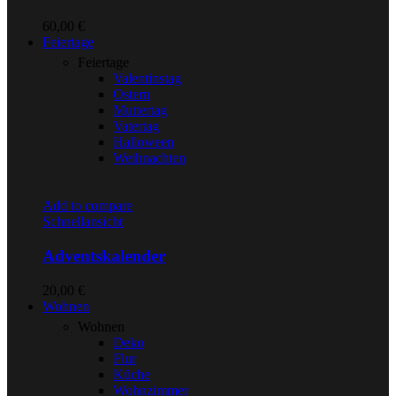
60,00
€
Feiertage
Feiertage
Valentinstag
Ostern
Muttertag
Vatertag
Halloween
Weihnachten
Add to compare
Schnellansicht
Adventskalender
20,00
€
Wohnen
Wohnen
Deko
Flur
Küche
Wohnzimmer