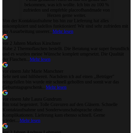
bekommen, was ich wollte. Ich bin zu 100 %
zufrieden und empfehle placeofhandmade von
Herzen gerne weiter.
Von der Kontaktaufnahme bis hin zur Lieferung hat alles
unkompliziert und tadellos funktioniert! Wir sind sehr zufrieden mit
der Ausarbeitung unserer...
Mehr lesen
vor 2 Jahren
Markus Kirschner
Habe 2 Thermoflaschen bestellt. Die Beratung war super freundlich
und es wurden meine Wünsche komplett umgesetzt. Die Qualität
der Flaschen...
Mehr lesen
vor einem Jahr
Marie Marschner
Sehr nett und hilfsbereit. Nachdem ich auf einen ,,Betrüger''
reingefallen bin wurde mir schnell geholfen und somit war das
Geburtstagsgeschenk...
Mehr lesen
vor einem Jahr
Laura Gundrum
Bin total begeistert. Tolle Gravuren auf den Gläsern. Schnelle
Kontaktaufnahme und Sonderwunschabsprache ohne
Komplikationen. Lieferung kam ebenso schnell. Gerne
wieder....
Mehr lesen
vor 2 Jahren
Andreas Lehmann