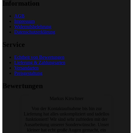
Information
AGB
Impressum
Widerrufsbelehrung
Datenschutzerklärung
Service
Echtheit von Bewertungen
Lieferung & Zahlungsarten
Versandarten
Preisgestaltung
Bewertungen
Markus Kirschner
Von der Kontaktaufnahme bis hin zur
Lieferung hat alles unkompliziert und tadellos
funktioniert! Wir sind sehr zufrieden mit der
Ausarbeitung unserer Sonderwünsche. Unser
kleiner hat echt große Augen gemacht, ein