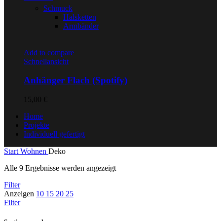
Schmuck
Halsketten
Armbänder
Add to compare
Schnellansicht
Anhänger Flach (Spotify)
15,00
€
Home
Projekte
Individuell gefertigt
Start
Wohnen
Deko
Alle 9 Ergebnisse werden angezeigt
Filter
Anzeigen
10
15
20
25
Filter