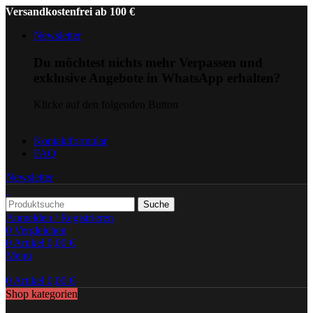
Versandkostenfrei ab 100 €
Newsletter
Du möchtest nichts mehr Verpassen und
exklusive Angebote in WhatsApp erhalten?
Klicke auf den folgenden Button
Kontaktformular
FAQ
Newsletter
Suche
Anmelden / Registrieren
0
Vergleichen
0
Artikel
0,00
€
Menü
0
Artikel
0,00
€
Shop kategorien