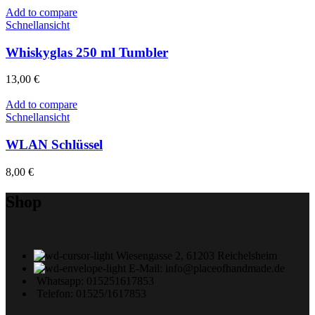
Add to compare
Schnellansicht
Whiskyglas 250 ml Tumbler
13,00
€
Add to compare
Schnellansicht
WLAN Schlüssel
8,00
€
Shop
Wiesengasse 2, 61203 Reichelsheim
E-Mail: info@placeofhandmade.de
Whatsapp: 015251617853
Telefon: 01525/1617853