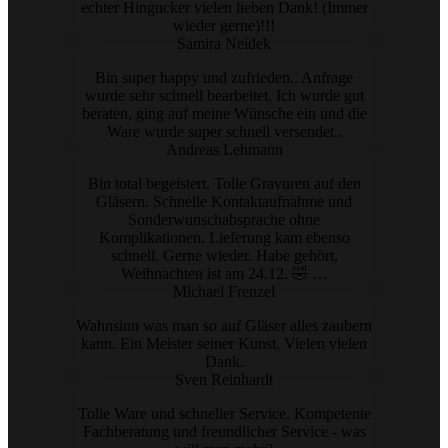
echter Hingucker vielen lieben Dank! (Immer
wieder gerne)!!!
Samira Neidek
Bin super happy und zufrieden.. Anfrage
wurde sehr schnell bearbeitet. Ich wurde gut
beraten, ging auf meine Wünsche ein und die
Ware wurde super schnell versendet..
Andreas Lehmann
Bin total begeistert. Tolle Gravuren auf den
Gläsern. Schnelle Kontaktaufnahme und
Sonderwunschabsprache ohne
Komplikationen. Lieferung kam ebenso
schnell. Gerne wieder. Habe gehört,
Weihnachten ist am 24.12. 🤣 …
Michael Frenzel
Wahnsinn was man so auf Gläser alles zaubern
kann. Ein Meister seiner Kunst. Vielen vielen
Dank.
Sven Reinhardt
Tolle Ware und schneller Service. Kompetente
Fachberatung und freundlicher Service - was