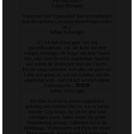
will man mehr?
Tobias Hermann
Topservice und Topqualität! Bin hochzufrieden
und die nächsten Geschenk-Bestellungen rollen
an :)
Sabine Schweiger
1/2 Ich hab schon ganz viel von
placeofhandmade, z.B. die Kette mit dem
eckigen Anhänger, die Kugel mit dem Namen
drin, eine extra für mich angefertigte Sparbox
und zuletzt die Brotboxen und eine Flasche.
Ich bin mega zufrieden, weil alles mit ganz viel
Liebe und genau so, wie ich es haben möchte,
angefertigt wird - und ich hab wirklich immer
Extrawünsche... 🙈🙈🙈
Sabine Schweiger
2/2 Aber Andi ist da immer unglaublich
geduldig und realisiert alles so, wie es haben
möchte. Geschenke, die ich bei ihm habe
anfertigen lassen, haben immer für große
Begeisterung gesorgt. Außerdem hat er die
Homepage, Visitenkarten und Flyer für meine
Firma gemacht. Auch da hab ich genau das