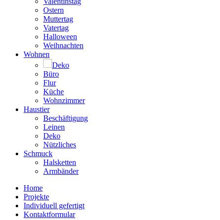
Valentinstag
Ostern
Muttertag
Vatertag
Halloween
Weihnachten
Wohnen
Deko
Büro
Flur
Küche
Wohnzimmer
Haustier
Beschäftigung
Leinen
Deko
Nützliches
Schmuck
Halsketten
Armbänder
Home
Projekte
Individuell gefertigt
Kontaktformular