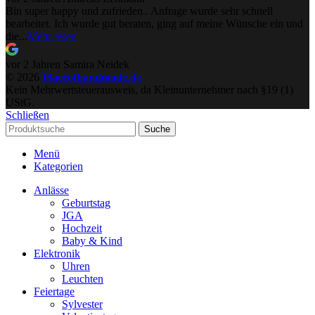
Bin super happy und zufrieden.. Anfrage wurde sehr schnell
bearbeitet. Ich wurde gut beraten, ging auf meine Wünsche ein und
die...
Mehr lesen
vor 2 Jahren
Samira Neidek
© 2026
Placeofhandmade.de
Kein Mehrwertsteuerausweis, da Kleinunternehmer nach §19 (1)
UStG.
Schließen
Suche
Menü
Kategorien
Anlässe
Geburtstag
JGA
Hochzeit
Baby & Kind
Elektronik
Uhren
Leuchten
Feiertage
Sylvester