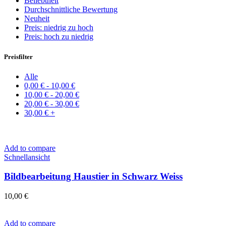
Beliebtheit
Durchschnittliche Bewertung
Neuheit
Preis: niedrig zu hoch
Preis: hoch zu niedrig
Preisfilter
Alle
0,00
€
-
10,00
€
10,00
€
-
20,00
€
20,00
€
-
30,00
€
30,00
€
+
Add to compare
Schnellansicht
Bildbearbeitung Haustier in Schwarz Weiss
10,00
€
Add to compare