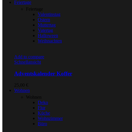
Feiertage
Feiertage
Valentinstag
Ostern
Muttertag
Vatertag
Halloween
Weihnachten
Add to compare
Schnellansicht
Adventskalender Koffer
25,00
€
Wohnen
Wohnen
Deko
Flur
Küche
Wohnzimmer
Büro