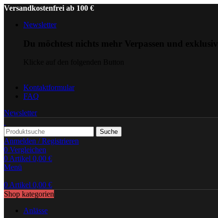
Versandkostenfrei ab 100 €
Newsletter
Du möchtest nichts mehr Verpassen und exklusi
Klicke auf den folgenden Button
Kontaktformular
FAQ
Newsletter
Suche
Anmelden / Registrieren
0
Vergleichen
0
Artikel
0,00
€
Menü
0
Artikel
0,00
€
Shop kategorien
Anlässe