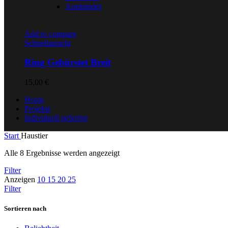
Armbänder
Add to compare
Schnellansicht
Ring Gebürstet Breit
15,00
€
Home
Projekte
Individuell gefertigt
Start
Haustier
Alle 8 Ergebnisse werden angezeigt
Filter
Anzeigen
10
15
20
25
Filter
Sortieren nach