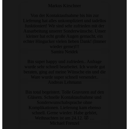
Markus Kirschner
Von der Kontaktaufnahme bis hin zur
Lieferung hat alles unkompliziert und tadellos
funktioniert! Wir sind sehr zufrieden mit der
Ausarbeitung unserer Sonderwünsche. Unser
kleiner hat echt große Augen gemacht, ein
echter Hingucker vielen lieben Dank! (Immer
wieder gerne)!!!
Samira Neidek
Bin super happy und zufrieden.. Anfrage
wurde sehr schnell bearbeitet. Ich wurde gut
beraten, ging auf meine Wünsche ein und die
Ware wurde super schnell versendet..
Andreas Lehmann
Bin total begeistert. Tolle Gravuren auf den
Gläsern. Schnelle Kontaktaufnahme und
Sonderwunschabsprache ohne
Komplikationen. Lieferung kam ebenso
schnell. Gerne wieder. Habe gehört,
Weihnachten ist am 24.12. 🤣 …
Michael Frenzel