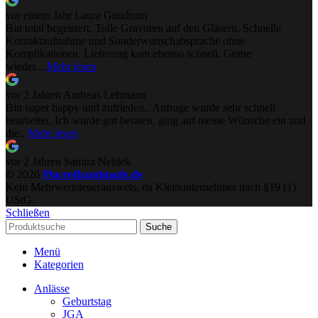
vor einem Jahr
Laura Gundrum
Bin total begeistert. Tolle Gravuren auf den Gläsern. Schnelle
Kontaktaufnahme und Sonderwunschabsprache ohne
Komplikationen. Lieferung kam ebenso schnell. Gerne
wieder....
Mehr lesen
vor 2 Jahren
Andreas Lehmann
Bin super happy und zufrieden.. Anfrage wurde sehr schnell
bearbeitet. Ich wurde gut beraten, ging auf meine Wünsche ein und
die...
Mehr lesen
vor 2 Jahren
Samira Neidek
© 2026
Placeofhandmade.de
Kein Mehrwertsteuerausweis, da Kleinunternehmer nach §19 (1)
UStG.
Schließen
Suche
Menü
Kategorien
Anlässe
Geburtstag
JGA