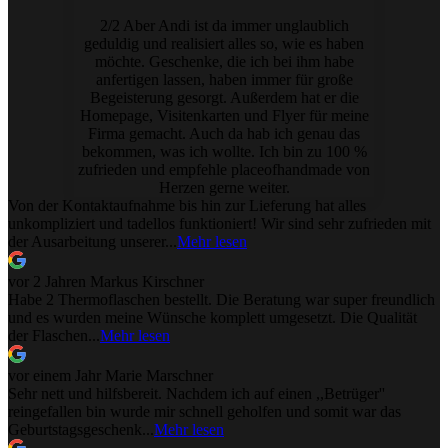
2/2 Aber Andi ist da immer unglaublich
geduldig und realisiert alles so, wie es haben
möchte. Geschenke, die ich bei ihm habe
anfertigen lassen, haben immer für große
Begeisterung gesorgt. Außerdem hat er die
Homepage, Visitenkarten und Flyer für meine
Firma gemacht. Auch da hab ich genau das
bekommen, was ich wollte. Ich bin zu 100 %
zufrieden und empfehle placeofhandmade von
Herzen gerne weiter.
Von der Kontaktaufnahme bis hin zur Lieferung hat alles
unkompliziert und tadellos funktioniert! Wir sind sehr zufrieden mit
der Ausarbeitung unserer...
Mehr lesen
vor 2 Jahren
Markus Kirschner
Habe 2 Thermoflaschen bestellt. Die Beratung war super freundlich
und es wurden meine Wünsche komplett umgesetzt. Die Qualität
der Flaschen...
Mehr lesen
vor einem Jahr
Marie Marschner
Sehr nett und hilfsbereit. Nachdem ich auf einen ,,Betrüger''
reingefallen bin wurde mir schnell geholfen und somit war das
Geburtstagsgeschenk...
Mehr lesen