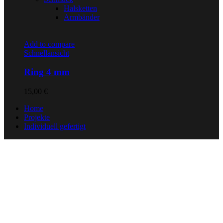
Halsketten
Armbänder
Add to compare
Schnellansicht
Ring 4 mm
15,00
€
Home
Projekte
Individuell gefertigt