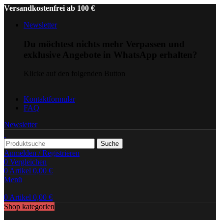
Versandkostenfrei ab 100 €
Newsletter
Du möchtest nichts mehr Verpassen und
exklusive Angebote in WhatsApp erhalten?
Klicke auf den folgenden Button
Kontaktformular
FAQ
Newsletter
Suche
Anmelden / Registrieren
0
Vergleichen
0
Artikel
0,00
€
Menü
0
Artikel
0,00
€
Shop kategorien