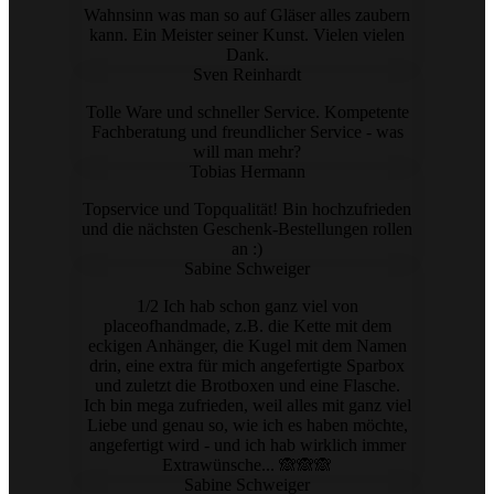
Wahnsinn was man so auf Gläser alles zaubern
kann. Ein Meister seiner Kunst. Vielen vielen
Dank.
Sven Reinhardt
Tolle Ware und schneller Service. Kompetente
Fachberatung und freundlicher Service - was
will man mehr?
Tobias Hermann
Topservice und Topqualität! Bin hochzufrieden
und die nächsten Geschenk-Bestellungen rollen
an :)
Sabine Schweiger
1/2 Ich hab schon ganz viel von
placeofhandmade, z.B. die Kette mit dem
eckigen Anhänger, die Kugel mit dem Namen
drin, eine extra für mich angefertigte Sparbox
und zuletzt die Brotboxen und eine Flasche.
Ich bin mega zufrieden, weil alles mit ganz viel
Liebe und genau so, wie ich es haben möchte,
angefertigt wird - und ich hab wirklich immer
Extrawünsche... 🙈🙈🙈
Sabine Schweiger