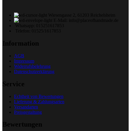
Wiesengasse 2, 61203 Reichelsheim
E-Mail: info@placeofhandmade.de
Whatsapp: 015251617853
Telefon: 01525/1617853
Information
AGB
Impressum
Widerrufsbelehrung
Datenschutzerklärung
Service
Echtheit von Bewertungen
Lieferung & Zahlungsarten
Versandarten
Preisgestaltung
Bewertungen