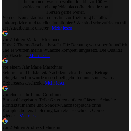
bekommen, was ich wollte. Ich bin zu 100 %
zufrieden und empfehle placeofhandmade von
Herzen gerne weiter.
Von der Kontaktaufnahme bis hin zur Lieferung hat alles
unkompliziert und tadellos funktioniert! Wir sind sehr zufrieden mit
der Ausarbeitung unserer...
Mehr lesen
vor 2 Jahren
Markus Kirschner
Habe 2 Thermoflaschen bestellt. Die Beratung war super freundlich
und es wurden meine Wünsche komplett umgesetzt. Die Qualität
der Flaschen...
Mehr lesen
vor einem Jahr
Marie Marschner
Sehr nett und hilfsbereit. Nachdem ich auf einen ,,Betrüger''
reingefallen bin wurde mir schnell geholfen und somit war das
Geburtstagsgeschenk...
Mehr lesen
vor einem Jahr
Laura Gundrum
Bin total begeistert. Tolle Gravuren auf den Gläsern. Schnelle
Kontaktaufnahme und Sonderwunschabsprache ohne
Komplikationen. Lieferung kam ebenso schnell. Gerne
wieder....
Mehr lesen
vor 2 Jahren
Andreas Lehmann