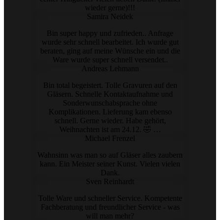
wieder gerne)!!!
Samira Neidek
Bin super happy und zufrieden.. Anfrage
wurde sehr schnell bearbeitet. Ich wurde gut
beraten, ging auf meine Wünsche ein und die
Ware wurde super schnell versendet..
Andreas Lehmann
Bin total begeistert. Tolle Gravuren auf den
Gläsern. Schnelle Kontaktaufnahme und
Sonderwunschabsprache ohne
Komplikationen. Lieferung kam ebenso
schnell. Gerne wieder. Habe gehört,
Weihnachten ist am 24.12. 🤣 …
Michael Frenzel
Wahnsinn was man so auf Gläser alles zaubern
kann. Ein Meister seiner Kunst. Vielen vielen
Dank.
Sven Reinhardt
Tolle Ware und schneller Service. Kompetente
Fachberatung und freundlicher Service - was
will man mehr?