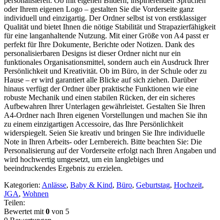
personalisieren. Ob mit eigenen Bildern, inspirierenden Sprüchen
oder Ihrem eigenen Logo – gestalten Sie die Vorderseite ganz
individuell und einzigartig. Der Ordner selbst ist von erstklassiger
Qualität und bietet Ihnen die nötige Stabilität und Strapazierfähigkeit
für eine langanhaltende Nutzung. Mit einer Größe von A4 passt er
perfekt für Ihre Dokumente, Berichte oder Notizen. Dank des
personalisierbaren Designs ist dieser Ordner nicht nur ein
funktionales Organisationsmittel, sondern auch ein Ausdruck Ihrer
Persönlichkeit und Kreativität. Ob im Büro, in der Schule oder zu
Hause – er wird garantiert alle Blicke auf sich ziehen. Darüber
hinaus verfügt der Ordner über praktische Funktionen wie eine
robuste Mechanik und einen stabilen Rücken, der ein sicheres
Aufbewahren Ihrer Unterlagen gewährleistet. Gestalten Sie Ihren
A4-Ordner nach Ihren eigenen Vorstellungen und machen Sie ihn
zu einem einzigartigen Accessoire, das Ihre Persönlichkeit
widerspiegelt. Seien Sie kreativ und bringen Sie Ihre individuelle
Note in Ihren Arbeits- oder Lernbereich. Bitte beachten Sie: Die
Personalisierung auf der Vorderseite erfolgt nach Ihren Angaben und
wird hochwertig umgesetzt, um ein langlebiges und
beeindruckendes Ergebnis zu erzielen.
Kategorien:
Anlässe
,
Baby & Kind
,
Büro
,
Geburtstag
,
Hochzeit
,
JGA
,
Wohnen
Teilen:
Bewertet mit
0
von 5