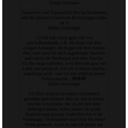
Tobias Hermann
Topservice und Topqualität! Bin hochzufrieden
und die nächsten Geschenk-Bestellungen rollen
an :)
Sabine Schweiger
1/2 Ich hab schon ganz viel von
placeofhandmade, z.B. die Kette mit dem
eckigen Anhänger, die Kugel mit dem Namen
drin, eine extra für mich angefertigte Sparbox
und zuletzt die Brotboxen und eine Flasche.
Ich bin mega zufrieden, weil alles mit ganz viel
Liebe und genau so, wie ich es haben möchte,
angefertigt wird - und ich hab wirklich immer
Extrawünsche... 🙈🙈🙈
Sabine Schweiger
2/2 Aber Andi ist da immer unglaublich
geduldig und realisiert alles so, wie es haben
möchte. Geschenke, die ich bei ihm habe
anfertigen lassen, haben immer für große
Begeisterung gesorgt. Außerdem hat er die
Homepage, Visitenkarten und Flyer für meine
Firma gemacht. Auch da hab ich genau das