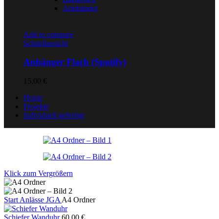
Armbänder
Add to compare
Schnellansicht
Anhänger Flach (Spotify)
15,00
€
Home
Projekte
Individuell gefertigt
Klick zum Vergrößern
Start
Anlässe
JGA
A4 Ordner
Schiefer Wanduhr
60,00
€