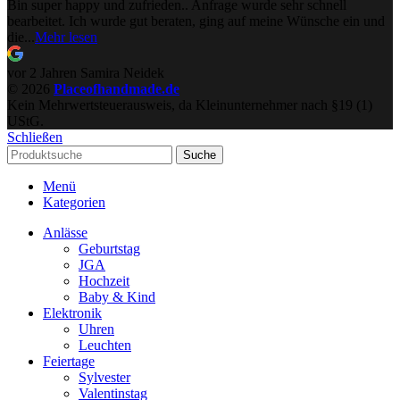
Bin super happy und zufrieden.. Anfrage wurde sehr schnell
bearbeitet. Ich wurde gut beraten, ging auf meine Wünsche ein und
die...
Mehr lesen
vor 2 Jahren
Samira Neidek
© 2026
Placeofhandmade.de
Kein Mehrwertsteuerausweis, da Kleinunternehmer nach §19 (1)
UStG.
Schließen
Suche
Menü
Kategorien
Anlässe
Geburtstag
JGA
Hochzeit
Baby & Kind
Elektronik
Uhren
Leuchten
Feiertage
Sylvester
Valentinstag