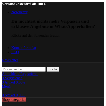
Versandkostenfrei ab 100 €
Newsletter
Du möchtest nichts mehr Verpassen und
exklusive Angebote in WhatsApp erhalten?
Klicke auf den folgenden Button
Kontaktformular
FAQ
Newsletter
Suche
Anmelden / Registrieren
0
Vergleichen
0
Artikel
0,00
€
Menü
0
Artikel
0,00
€
Shop kategorien