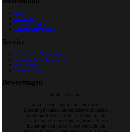
Information
AGB
Impressum
Widerrufsbelehrung
Datenschutzerklärung
Service
Echtheit von Bewertungen
Lieferung & Zahlungsarten
Versandarten
Preisgestaltung
Bewertungen
Markus Kirschner
Von der Kontaktaufnahme bis hin zur
Lieferung hat alles unkompliziert und tadellos
funktioniert! Wir sind sehr zufrieden mit der
Ausarbeitung unserer Sonderwünsche. Unser
kleiner hat echt große Augen gemacht, ein
echter Hingucker vielen lieben Dank! (Immer