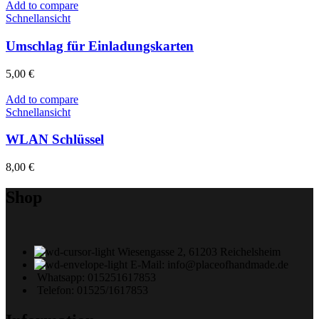
Add to compare
Schnellansicht
Umschlag für Einladungskarten
5,00
€
Add to compare
Schnellansicht
WLAN Schlüssel
8,00
€
Shop
Wiesengasse 2, 61203 Reichelsheim
E-Mail: info@placeofhandmade.de
Whatsapp: 015251617853
Telefon: 01525/1617853