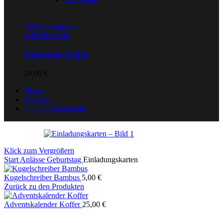
Add to compare
Schnellansicht
Halskette Eckig
20,00
€
Home
Projekte
Individuell gefertigt
Klick zum Vergrößern
Start
Anlässe
Geburtstag
Einladungskarten
Kugelschreiber Bambus
5,00
€
Zurück zu den Produkten
Adventskalender Koffer
25,00
€