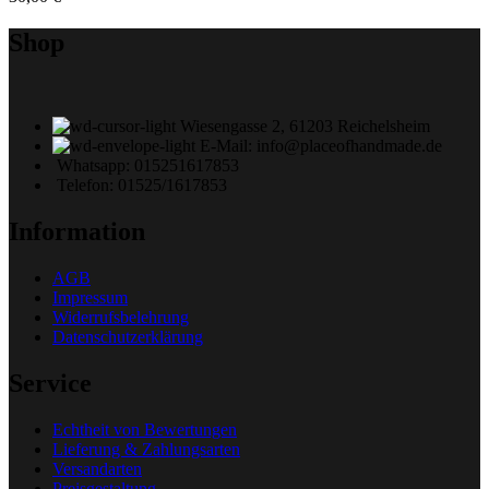
Shop
Wiesengasse 2, 61203 Reichelsheim
E-Mail: info@placeofhandmade.de
Whatsapp: 015251617853
Telefon: 01525/1617853
Information
AGB
Impressum
Widerrufsbelehrung
Datenschutzerklärung
Service
Echtheit von Bewertungen
Lieferung & Zahlungsarten
Versandarten
Preisgestaltung