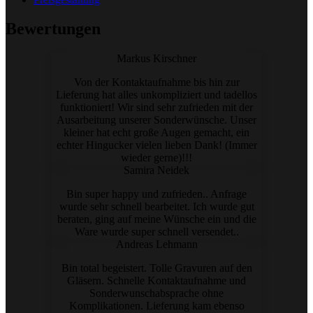
Bewertungen
Markus Kirschner
Von der Kontaktaufnahme bis hin zur
Lieferung hat alles unkompliziert und tadellos
funktioniert! Wir sind sehr zufrieden mit der
Ausarbeitung unserer Sonderwünsche. Unser
kleiner hat echt große Augen gemacht, ein
echter Hingucker vielen lieben Dank! (Immer
wieder gerne)!!!
Samira Neidek
Bin super happy und zufrieden.. Anfrage
wurde sehr schnell bearbeitet. Ich wurde gut
beraten, ging auf meine Wünsche ein und die
Ware wurde super schnell versendet..
Andreas Lehmann
Bin total begeistert. Tolle Gravuren auf den
Gläsern. Schnelle Kontaktaufnahme und
Sonderwunschabsprache ohne
Komplikationen. Lieferung kam ebenso