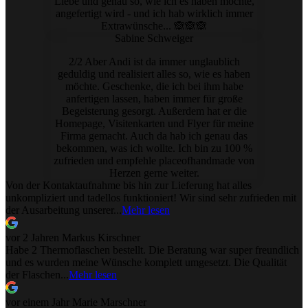
Liebe und genau so, wie ich es haben möchte,
angefertigt wird - und ich hab wirklich immer
Extrawünsche... 🙈🙈🙈
Sabine Schweiger
2/2 Aber Andi ist da immer unglaublich
geduldig und realisiert alles so, wie es haben
möchte. Geschenke, die ich bei ihm habe
anfertigen lassen, haben immer für große
Begeisterung gesorgt. Außerdem hat er die
Homepage, Visitenkarten und Flyer für meine
Firma gemacht. Auch da hab ich genau das
bekommen, was ich wollte. Ich bin zu 100 %
zufrieden und empfehle placeofhandmade von
Herzen gerne weiter.
Von der Kontaktaufnahme bis hin zur Lieferung hat alles
unkompliziert und tadellos funktioniert! Wir sind sehr zufrieden mit
der Ausarbeitung unserer...
Mehr lesen
vor 2 Jahren
Markus Kirschner
Habe 2 Thermoflaschen bestellt. Die Beratung war super freundlich
und es wurden meine Wünsche komplett umgesetzt. Die Qualität
der Flaschen...
Mehr lesen
vor einem Jahr
Marie Marschner