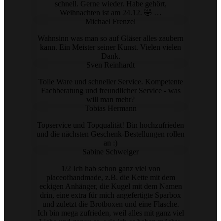
schnell. Gerne wieder. Habe gehört,
Weihnachten ist am 24.12. 🤣 …
Michael Frenzel
Wahnsinn was man so auf Gläser alles zaubern
kann. Ein Meister seiner Kunst. Vielen vielen
Dank.
Sven Reinhardt
Tolle Ware und schneller Service. Kompetente
Fachberatung und freundlicher Service - was
will man mehr?
Tobias Hermann
Topservice und Topqualität! Bin hochzufrieden
und die nächsten Geschenk-Bestellungen rollen
an :)
Sabine Schweiger
1/2 Ich hab schon ganz viel von
placeofhandmade, z.B. die Kette mit dem
eckigen Anhänger, die Kugel mit dem Namen
drin, eine extra für mich angefertigte Sparbox
und zuletzt die Brotboxen und eine Flasche.
Ich bin mega zufrieden, weil alles mit ganz viel