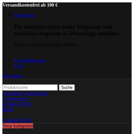
Versandkostenfrei ab 100 €
Newsletter
Du möchtest nichts mehr Verpassen und
exklusive Angebote in WhatsApp erhalten?
Klicke auf den folgenden Button
Kontaktformular
FAQ
Newsletter
Suche
Anmelden / Registrieren
0
Vergleichen
0
Artikel
0,00
€
Menü
0
Artikel
0,00
€
Shop kategorien