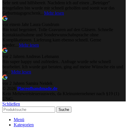
Sehr nett und hilfsbereit. Nachdem ich auf einen ,,Betrüger''
reingefallen bin wurde mir schnell geholfen und somit war das
Geburtstagsgeschenk...
Mehr lesen
vor einem Jahr
Laura Gundrum
Bin total begeistert. Tolle Gravuren auf den Gläsern. Schnelle
Kontaktaufnahme und Sonderwunschabsprache ohne
Komplikationen. Lieferung kam ebenso schnell. Gerne
wieder....
Mehr lesen
vor 2 Jahren
Andreas Lehmann
Bin super happy und zufrieden.. Anfrage wurde sehr schnell
bearbeitet. Ich wurde gut beraten, ging auf meine Wünsche ein und
die...
Mehr lesen
vor 2 Jahren
Samira Neidek
© 2026
Placeofhandmade.de
Kein Mehrwertsteuerausweis, da Kleinunternehmer nach §19 (1)
UStG.
Schließen
Suche
Menü
Kategorien