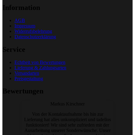
Information
AGB
Impressum
Widerrufsbelehrung
Datenschutzerklärung
Service
Echtheit von Bewertungen
Lieferung & Zahlungsarten
Versandarten
Preisgestaltung
Bewertungen
Markus Kirschner
Von der Kontaktaufnahme bis hin zur
Lieferung hat alles unkompliziert und tadellos
funktioniert! Wir sind sehr zufrieden mit der
Ausarbeitung unserer Sonderwünsche. Unser