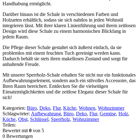
Handhabung ermöglicht.
Darüber hinaus ist die Schale in verschiedenen Farben und
Holzarten erhältlich, sodass sie sich nahtlos in jeden Wohnstil
integrieren lässt. Mit ihrer klaren Linienführung und ihrem zeitlosen
Design wird diese Schale zu einem harmonischen Blickfang in
jedem Raum.
Die Pflege dieser Schale gestaltet sich äußerst einfach, da sie
problemlos mit einem feuchten Tuch gereinigt werden kann.
Dadurch behält sie stets ihren makellosen Zustand und sorgt für
anhaltende Freude.
Mit unserer Sperrholz-Schale erhalten Sie nicht nur ein funktionales
Aufbewahrungselement, sondern auch ein stilvolles Accessoire, das
Ihren Raum bereichert. Entdecken Sie die vielseitigen
Einsatzmöglichkeiten und die zeitlose Eleganz dieser Schale für
sich!
Kategorien:
Büro
,
Deko
,
Flur
,
Küche
,
Wohnen
,
Wohnzimmer
Schlagwörter:
Aufbewahrung
,
Büro
,
Deko
,
Flur
,
Gemüse
,
Holz
,
Küche
,
Obst
,
Schlüssel
,
Sperrholz
,
Wohnzimmer
Teilen:
Bewertet mit
0
von 5
0 Bewertungen