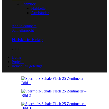
Schmuck
Halsketten
Armbänder
Add to compare
Schnellansicht
Halskette Eckig
20,00
€
Home
Projekte
Individuell gefertigt