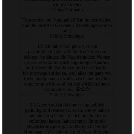
will man mehr?
Tobias Hermann
Topservice und Topqualität! Bin hochzufrieden
und die nächsten Geschenk-Bestellungen rollen
an :)
Sabine Schweiger
1/2 Ich hab schon ganz viel von
placeofhandmade, z.B. die Kette mit dem
eckigen Anhänger, die Kugel mit dem Namen
drin, eine extra für mich angefertigte Sparbox
und zuletzt die Brotboxen und eine Flasche.
Ich bin mega zufrieden, weil alles mit ganz viel
Liebe und genau so, wie ich es haben möchte,
angefertigt wird - und ich hab wirklich immer
Extrawünsche... 🙈🙈🙈
Sabine Schweiger
2/2 Aber Andi ist da immer unglaublich
geduldig und realisiert alles so, wie es haben
möchte. Geschenke, die ich bei ihm habe
anfertigen lassen, haben immer für große
Begeisterung gesorgt. Außerdem hat er die
Homepage, Visitenkarten und Flyer für meine