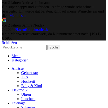
vor 2 Jahren
Andreas Lehmann
Bin super happy und zufrieden.. Anfrage wurde sehr schnell
bearbeitet. Ich wurde gut beraten, ging auf meine Wünsche ein und
die...
Mehr lesen
vor 2 Jahren
Samira Neidek
© 2026
Placeofhandmade.de
Kein Mehrwertsteuerausweis, da Kleinunternehmer nach §19 (1)
UStG.
Schließen
Suche
Menü
Kategorien
Anlässe
Geburtstag
JGA
Hochzeit
Baby & Kind
Elektronik
Uhren
Leuchten
Feiertage
Sylvester