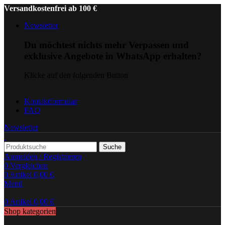
Versandkostenfrei ab 100 €
Newsletter
Du möchtest nichts mehr Verpassen und
exklusive Angebote in WhatsApp erhalten?
Klicke auf den folgenden Button
Kontaktformular
FAQ
Newsletter
Suche
Anmelden / Registrieren
0
Vergleichen
0
Artikel
0,00
€
Menü
0
Artikel
0,00
€
Shop kategorien