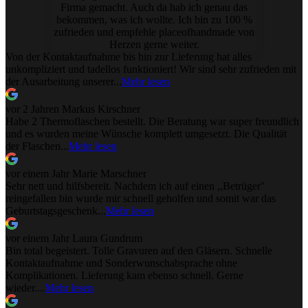
Firma gemacht. Auch da hab ich genau das
bekommen, was ich wollte. Ich bin zu 100 %
zufrieden und empfehle placeofhandmade von
Herzen gerne weiter.
Von der Kontaktaufnahme bis hin zur Lieferung hat alles
unkompliziert und tadellos funktioniert! Wir sind sehr zufrieden mit
der Ausarbeitung unserer...
Mehr lesen
vor 2 Jahren
Markus Kirschner
Habe 2 Thermoflaschen bestellt. Die Beratung war super freundlich
und es wurden meine Wünsche komplett umgesetzt. Die Qualität
der Flaschen...
Mehr lesen
vor einem Jahr
Marie Marschner
Sehr nett und hilfsbereit. Nachdem ich auf einen ,,Betrüger''
reingefallen bin wurde mir schnell geholfen und somit war das
Geburtstagsgeschenk...
Mehr lesen
vor einem Jahr
Laura Gundrum
Bin total begeistert. Tolle Gravuren auf den Gläsern. Schnelle
Kontaktaufnahme und Sonderwunschabsprache ohne
Komplikationen. Lieferung kam ebenso schnell. Gerne
wieder....
Mehr lesen