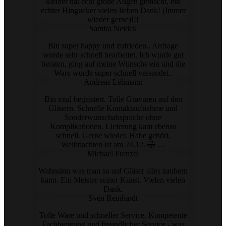
kleiner hat echt große Augen gemacht, ein
echter Hingucker vielen lieben Dank! (Immer
wieder gerne)!!!
Samira Neidek
Bin super happy und zufrieden.. Anfrage
wurde sehr schnell bearbeitet. Ich wurde gut
beraten, ging auf meine Wünsche ein und die
Ware wurde super schnell versendet..
Andreas Lehmann
Bin total begeistert. Tolle Gravuren auf den
Gläsern. Schnelle Kontaktaufnahme und
Sonderwunschabsprache ohne
Komplikationen. Lieferung kam ebenso
schnell. Gerne wieder. Habe gehört,
Weihnachten ist am 24.12. 🤣 …
Michael Frenzel
Wahnsinn was man so auf Gläser alles zaubern
kann. Ein Meister seiner Kunst. Vielen vielen
Dank.
Sven Reinhardt
Tolle Ware und schneller Service. Kompetente
Fachberatung und freundlicher Service - was