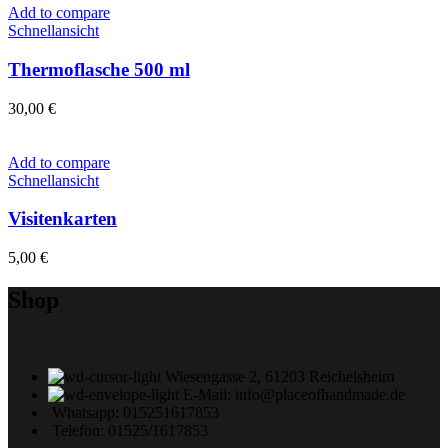
Add to compare
Schnellansicht
Thermoflasche 500 ml
30,00
€
Add to compare
Schnellansicht
Visitenkarten
5,00
€
Shop
Wiesengasse 2, 61203 Reichelsheim
E-Mail: info@placeofhandmade.de
Whatsapp: 015251617853
Telefon: 01525/1617853