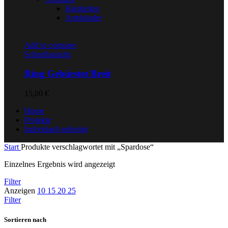
Halsketten
Armbänder
Add to compare
Schnellansicht
Ring Gebürstet Breit
15,00
€
Home
Projekte
Individuell gefertigt
Start
Produkte verschlagwortet mit „Spardose“
Einzelnes Ergebnis wird angezeigt
Filter
Anzeigen
10
15
20
25
Filter
Sortieren nach