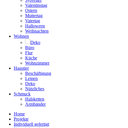
Sylvester
Valentinstag
Ostern
Muttertag
Vatertag
Halloween
Weihnachten
Wohnen
Deko
Büro
Flur
Küche
Wohnzimmer
Haustier
Beschäftigung
Leinen
Deko
Nützliches
Schmuck
Halsketten
Armbänder
Home
Projekte
Individuell gefertigt