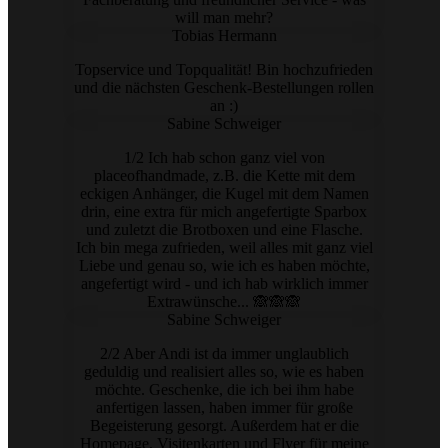
will man mehr?
Tobias Hermann
Topservice und Topqualität! Bin hochzufrieden
und die nächsten Geschenk-Bestellungen rollen
an :)
Sabine Schweiger
1/2 Ich hab schon ganz viel von
placeofhandmade, z.B. die Kette mit dem
eckigen Anhänger, die Kugel mit dem Namen
drin, eine extra für mich angefertigte Sparbox
und zuletzt die Brotboxen und eine Flasche.
Ich bin mega zufrieden, weil alles mit ganz viel
Liebe und genau so, wie ich es haben möchte,
angefertigt wird - und ich hab wirklich immer
Extrawünsche... 🙈🙈🙈
Sabine Schweiger
2/2 Aber Andi ist da immer unglaublich
geduldig und realisiert alles so, wie es haben
möchte. Geschenke, die ich bei ihm habe
anfertigen lassen, haben immer für große
Begeisterung gesorgt. Außerdem hat er die
Homepage, Visitenkarten und Flyer für meine