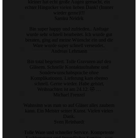
kleiner hat echt große Augen gemacht, ein
echter Hingucker vielen lieben Dank! (Immer
wieder gerne)!!!
Samira Neidek
Bin super happy und zufrieden.. Anfrage
wurde sehr schnell bearbeitet. Ich wurde gut
beraten, ging auf meine Wünsche ein und die
Ware wurde super schnell versendet..
Andreas Lehmann
Bin total begeistert. Tolle Gravuren auf den
Gläsern. Schnelle Kontaktaufnahme und
Sonderwunschabsprache ohne
Komplikationen. Lieferung kam ebenso
schnell. Gerne wieder. Habe gehört,
Weihnachten ist am 24.12. 🤣 …
Michael Frenzel
Wahnsinn was man so auf Gläser alles zaubern
kann. Ein Meister seiner Kunst. Vielen vielen
Dank.
Sven Reinhardt
Tolle Ware und schneller Service. Kompetente
Fachberatung und freundlicher Service - was