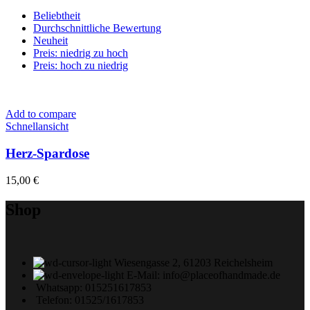
Beliebtheit
Durchschnittliche Bewertung
Neuheit
Preis: niedrig zu hoch
Preis: hoch zu niedrig
Add to compare
Schnellansicht
Herz-Spardose
15,00
€
Shop
Wiesengasse 2, 61203 Reichelsheim
E-Mail: info@placeofhandmade.de
Whatsapp: 015251617853
Telefon: 01525/1617853