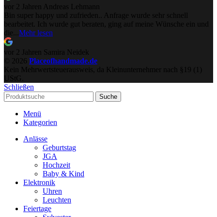
vor 2 Jahren
Andreas Lehmann
Bin super happy und zufrieden.. Anfrage wurde sehr schnell
bearbeitet. Ich wurde gut beraten, ging auf meine Wünsche ein und
die...
Mehr lesen
vor 2 Jahren
Samira Neidek
© 2026
Placeofhandmade.de
Kein Mehrwertsteuerausweis, da Kleinunternehmer nach §19 (1)
UStG.
Schließen
Suche
Menü
Kategorien
Anlässe
Geburtstag
JGA
Hochzeit
Baby & Kind
Elektronik
Uhren
Leuchten
Feiertage