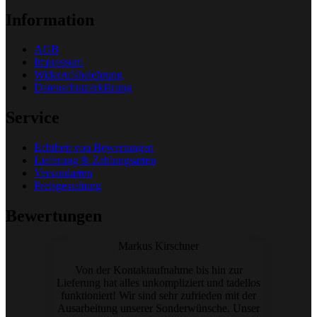
Information
AGB
Impressum
Widerrufsbelehrung
Datenschutzerklärung
Service
Echtheit von Bewertungen
Lieferung & Zahlungsarten
Versandarten
Preisgestaltung
Bewertungen
Markus Kirschner
Von der Kontaktaufnahme bis hin zur
Lieferung hat alles unkompliziert und tadellos
funktioniert! Wir sind sehr zufrieden mit der
Ausarbeitung unserer Sonderwünsche. Unser