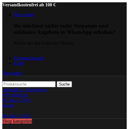
Versandkostenfrei ab 100 €
Newsletter
Du möchtest nichts mehr Verpassen und
exklusive Angebote in WhatsApp erhalten?
Klicke auf den folgenden Button
Kontaktformular
FAQ
Newsletter
Suche
Anmelden / Registrieren
0
Vergleichen
0
Artikel
0,00
€
Menü
0
Artikel
0,00
€
Shop kategorien