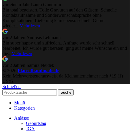
vor einem Jahr
Laura Gundrum
Bin total begeistert. Tolle Gravuren auf den Gläsern. Schnelle
Kontaktaufnahme und Sonderwunschabsprache ohne
Komplikationen. Lieferung kam ebenso schnell. Gerne
wieder....
Mehr lesen
vor 2 Jahren
Andreas Lehmann
Bin super happy und zufrieden.. Anfrage wurde sehr schnell
bearbeitet. Ich wurde gut beraten, ging auf meine Wünsche ein und
die...
Mehr lesen
vor 2 Jahren
Samira Neidek
© 2026
Placeofhandmade.de
Kein Mehrwertsteuerausweis, da Kleinunternehmer nach §19 (1)
UStG.
Schließen
Suche
Menü
Kategorien
Anlässe
Geburtstag
JGA