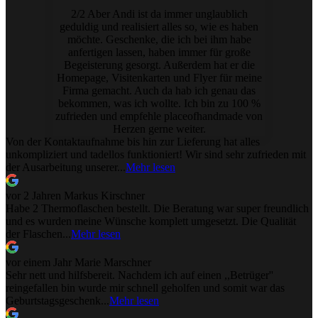
2/2 Aber Andi ist da immer unglaublich
geduldig und realisiert alles so, wie es haben
möchte. Geschenke, die ich bei ihm habe
anfertigen lassen, haben immer für große
Begeisterung gesorgt. Außerdem hat er die
Homepage, Visitenkarten und Flyer für meine
Firma gemacht. Auch da hab ich genau das
bekommen, was ich wollte. Ich bin zu 100 %
zufrieden und empfehle placeofhandmade von
Herzen gerne weiter.
Von der Kontaktaufnahme bis hin zur Lieferung hat alles
unkompliziert und tadellos funktioniert! Wir sind sehr zufrieden mit
der Ausarbeitung unserer...
Mehr lesen
vor 2 Jahren
Markus Kirschner
Habe 2 Thermoflaschen bestellt. Die Beratung war super freundlich
und es wurden meine Wünsche komplett umgesetzt. Die Qualität
der Flaschen...
Mehr lesen
vor einem Jahr
Marie Marschner
Sehr nett und hilfsbereit. Nachdem ich auf einen ,,Betrüger''
reingefallen bin wurde mir schnell geholfen und somit war das
Geburtstagsgeschenk...
Mehr lesen