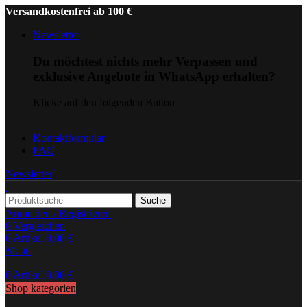
Versandkostenfrei ab 100 €
Newsletter
Du möchtest nichts mehr Verpassen und
exklusive Angebote in WhatsApp erhalten?
Klicke auf den folgenden Button
Kontaktformular
FAQ
Newsletter
Suche
Anmelden / Registrieren
0
Vergleichen
0
Artikel
0,00
€
Menü
0
Artikel
0,00
€
Shop kategorien