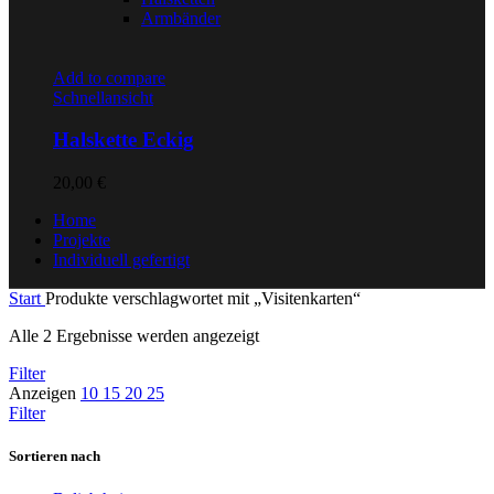
Armbänder
Add to compare
Schnellansicht
Halskette Eckig
20,00
€
Home
Projekte
Individuell gefertigt
Start
Produkte verschlagwortet mit „Visitenkarten“
Alle 2 Ergebnisse werden angezeigt
Filter
Anzeigen
10
15
20
25
Filter
Sortieren nach