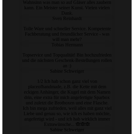
Wahnsinn was man so auf Gläser alles zaubern
kann. Ein Meister seiner Kunst. Vielen vielen
Dank.
Sven Reinhardt
Tolle Ware und schneller Service. Kompetente
Fachberatung und freundlicher Service - was
will man mehr?
Tobias Hermann
Topservice und Topqualität! Bin hochzufrieden
und die nächsten Geschenk-Bestellungen rollen
an :)
Sabine Schweiger
1/2 Ich hab schon ganz viel von
placeofhandmade, z.B. die Kette mit dem
eckigen Anhänger, die Kugel mit dem Namen
drin, eine extra für mich angefertigte Sparbox
und zuletzt die Brotboxen und eine Flasche.
Ich bin mega zufrieden, weil alles mit ganz viel
Liebe und genau so, wie ich es haben möchte,
angefertigt wird - und ich hab wirklich immer
Extrawünsche... 🙈🙈🙈
Sabine Schweiger