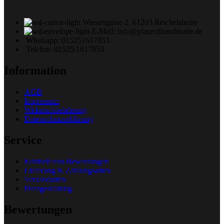
Wiesengasse 2, 61203 Reichelsheim
E-Mail: info@placeofhandmade.de
Whatsapp: 015251617853
Telefon: 01525/1617853
Information
AGB
Impressum
Widerrufsbelehrung
Datenschutzerklärung
Service
Echtheit von Bewertungen
Lieferung & Zahlungsarten
Versandarten
Preisgestaltung
Bewertungen