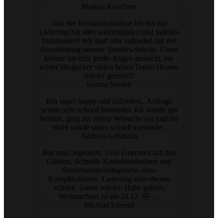
Markus Kirschner
Von der Kontaktaufnahme bis hin zur
Lieferung hat alles unkompliziert und tadellos
funktioniert! Wir sind sehr zufrieden mit der
Ausarbeitung unserer Sonderwünsche. Unser
kleiner hat echt große Augen gemacht, ein
echter Hingucker vielen lieben Dank! (Immer
wieder gerne)!!!
Samira Neidek
Bin super happy und zufrieden.. Anfrage
wurde sehr schnell bearbeitet. Ich wurde gut
beraten, ging auf meine Wünsche ein und die
Ware wurde super schnell versendet..
Andreas Lehmann
Bin total begeistert. Tolle Gravuren auf den
Gläsern. Schnelle Kontaktaufnahme und
Sonderwunschabsprache ohne
Komplikationen. Lieferung kam ebenso
schnell. Gerne wieder. Habe gehört,
Weihnachten ist am 24.12. 🤣 …
Michael Frenzel