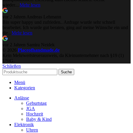
wieder....
Mehr lesen
vor 2 Jahren
Andreas Lehmann
Bin super happy und zufrieden.. Anfrage wurde sehr schnell
bearbeitet. Ich wurde gut beraten, ging auf meine Wünsche ein und
die...
Mehr lesen
vor 2 Jahren
Samira Neidek
© 2026
Placeofhandmade.de
Kein Mehrwertsteuerausweis, da Kleinunternehmer nach §19 (1)
UStG.
Schließen
Suche
Menü
Kategorien
Anlässe
Geburtstag
JGA
Hochzeit
Baby & Kind
Elektronik
Uhren