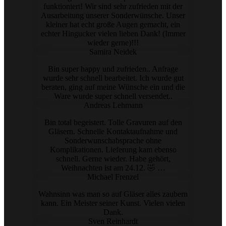
funktioniert! Wir sind sehr zufrieden mit der
Ausarbeitung unserer Sonderwünsche. Unser
kleiner hat echt große Augen gemacht, ein
echter Hingucker vielen lieben Dank! (Immer
wieder gerne)!!!
Samira Neidek
Bin super happy und zufrieden.. Anfrage
wurde sehr schnell bearbeitet. Ich wurde gut
beraten, ging auf meine Wünsche ein und die
Ware wurde super schnell versendet..
Andreas Lehmann
Bin total begeistert. Tolle Gravuren auf den
Gläsern. Schnelle Kontaktaufnahme und
Sonderwunschabsprache ohne
Komplikationen. Lieferung kam ebenso
schnell. Gerne wieder. Habe gehört,
Weihnachten ist am 24.12. 🤣 …
Michael Frenzel
Wahnsinn was man so auf Gläser alles zaubern
kann. Ein Meister seiner Kunst. Vielen vielen
Dank.
Sven Reinhardt