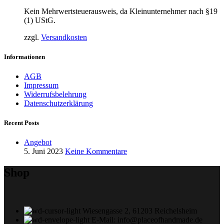
Kein Mehrwertsteuerausweis, da Kleinunternehmer nach §19
(1) UStG.
zzgl.
Versandkosten
Informationen
AGB
Impressum
Widerrufsbelehrung
Datenschutzerklärung
Recent Posts
Angebot
5. Juni 2023
Keine Kommentare
Shop
Wiesengasse 2, 61203 Reichelsheim
E-Mail: info@placeofhandmade.de