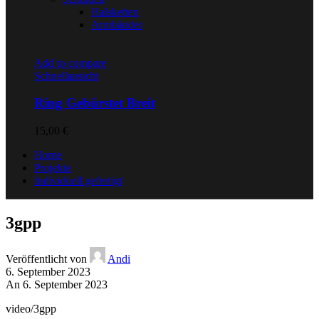
Halsketten
Armbänder
Add to compare
Schnellansicht
Ring Gebürstet Breit
15,00
€
Home
Projekte
Individuell gefertigt
3gpp
Veröffentlicht von
Andi
6. September 2023
An 6. September 2023
video/3gpp