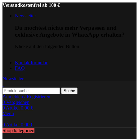
Versandkostenfrei ab 100 €
Newsletter
Du möchtest nichts mehr Verpassen und
exklusive Angebote in WhatsApp erhalten?
Klicke auf den folgenden Button
Kontaktformular
FAQ
Newsletter
Suche
Anmelden / Registrieren
0
Vergleichen
0
Artikel
0,00
€
Menü
0
Artikel
0,00
€
Shop kategorien