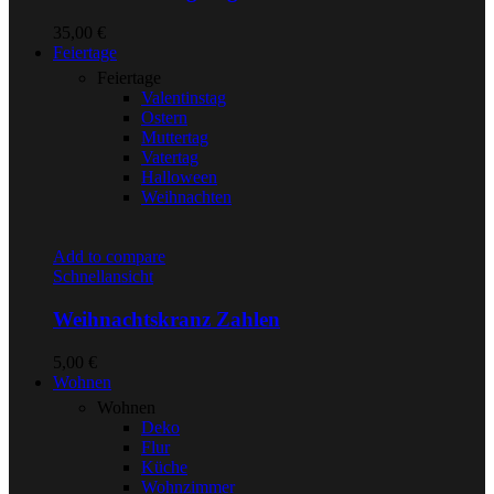
35,00
€
Feiertage
Feiertage
Valentinstag
Ostern
Muttertag
Vatertag
Halloween
Weihnachten
Add to compare
Schnellansicht
Weihnachtskranz Zahlen
5,00
€
Wohnen
Wohnen
Deko
Flur
Küche
Wohnzimmer