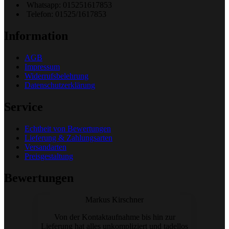
Whatsapp: 015251617853
Telefon: 01525/1617853
Information
AGB
Impressum
Widerrufsbelehrung
Datenschutzerklärung
Service
Echtheit von Bewertungen
Lieferung & Zahlungsarten
Versandarten
Preisgestaltung
Bewertungen
Markus Kirschner
Von der Kontaktaufnahme bis hin zur
Lieferung hat alles unkompliziert und tadellos