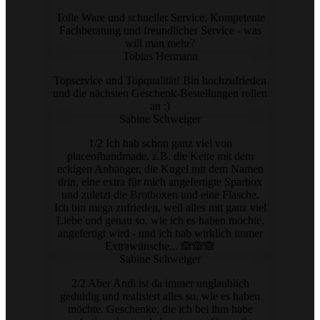
Tolle Ware und schneller Service. Kompetente
Fachberatung und freundlicher Service - was
will man mehr?
Tobias Hermann
Topservice und Topqualität! Bin hochzufrieden
und die nächsten Geschenk-Bestellungen rollen
an :)
Sabine Schweiger
1/2 Ich hab schon ganz viel von
placeofhandmade, z.B. die Kette mit dem
eckigen Anhänger, die Kugel mit dem Namen
drin, eine extra für mich angefertigte Sparbox
und zuletzt die Brotboxen und eine Flasche.
Ich bin mega zufrieden, weil alles mit ganz viel
Liebe und genau so, wie ich es haben möchte,
angefertigt wird - und ich hab wirklich immer
Extrawünsche... 🙈🙈🙈
Sabine Schweiger
2/2 Aber Andi ist da immer unglaublich
geduldig und realisiert alles so, wie es haben
möchte. Geschenke, die ich bei ihm habe