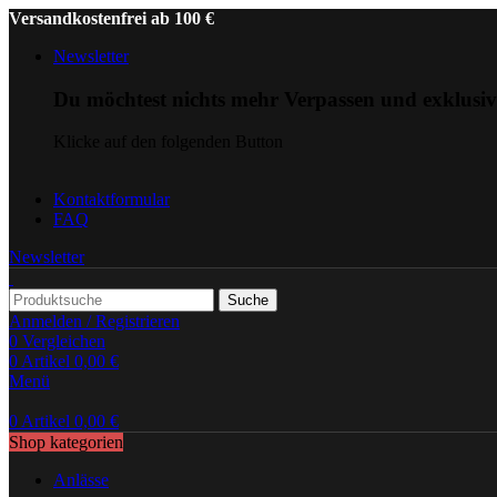
Versandkostenfrei ab 100 €
Newsletter
Du möchtest nichts mehr Verpassen und exklusi
Klicke auf den folgenden Button
Kontaktformular
FAQ
Newsletter
Suche
Anmelden / Registrieren
0
Vergleichen
0
Artikel
0,00
€
Menü
0
Artikel
0,00
€
Shop kategorien
Anlässe