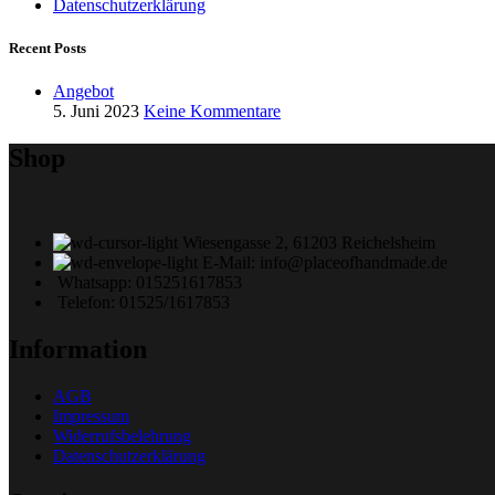
Datenschutzerklärung
Recent Posts
Angebot
5. Juni 2023
Keine Kommentare
Shop
Wiesengasse 2, 61203 Reichelsheim
E-Mail: info@placeofhandmade.de
Whatsapp: 015251617853
Telefon: 01525/1617853
Information
AGB
Impressum
Widerrufsbelehrung
Datenschutzerklärung