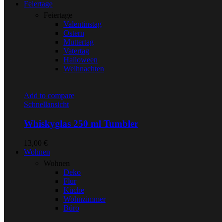
Feiertage
Feiertage
Valentinstag
Ostern
Muttertag
Vatertag
Halloween
Weihnachten
Add to compare
Schnellansicht
Whiskyglas 250 ml Tumbler
13,00
€
Wohnen
Wohnen
Deko
Flur
Küche
Wohnzimmer
Büro