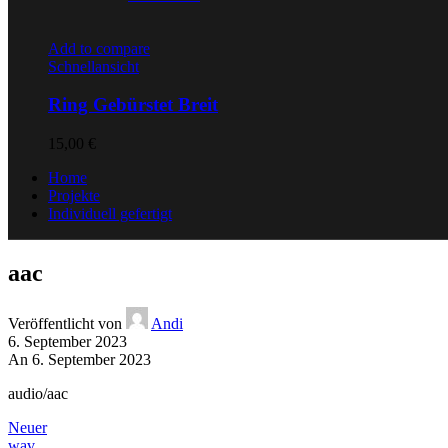
Add to compare
Schnellansicht
Ring Gebürstet Breit
15,00
€
Home
Projekte
Individuell gefertigt
aac
Veröffentlicht von
Andi
6. September 2023
An 6. September 2023
audio/aac
Neuer
wav