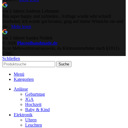
vor 2 Jahren
Andreas Lehmann
Bin super happy und zufrieden.. Anfrage wurde sehr schnell
bearbeitet. Ich wurde gut beraten, ging auf meine Wünsche ein und
die...
Mehr lesen
vor 2 Jahren
Samira Neidek
© 2026
Placeofhandmade.de
Kein Mehrwertsteuerausweis, da Kleinunternehmer nach §19 (1)
UStG.
Schließen
Suche
Menü
Kategorien
Anlässe
Geburtstag
JGA
Hochzeit
Baby & Kind
Elektronik
Uhren
Leuchten