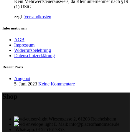
Kein Mehrwertsteuerausweis, da Kleinunternehmer nach §19
(1) UStG.
zzgl.
Versandkosten
Informationen
AGB
Impressum
Widerrufsbelehrung
Datenschutzerklärung
Recent Posts
Angebot
5. Juni 2023
Keine Kommentare
Shop
Wiesengasse 2, 61203 Reichelsheim
E-Mail: info@placeofhandmade.de
Whatsapp: 015251617853