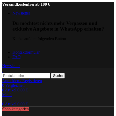
Versandkostenfrei ab 100 €
Newsletter
Du möchtest nichts mehr Verpassen und
exklusive Angebote in WhatsApp erhalten?
Klicke auf den folgenden Button
Kontaktformular
FAQ
Newsletter
Suche
Anmelden / Registrieren
0
Vergleichen
0
Artikel
0,00
€
Menü
0
Artikel
0,00
€
Shop kategorien