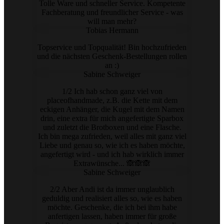
Tolle Ware und schneller Service. Kompetente
Fachberatung und freundlicher Service - was
will man mehr?
Tobias Hermann
Topservice und Topqualität! Bin hochzufrieden
und die nächsten Geschenk-Bestellungen rollen
an :)
Sabine Schweiger
1/2 Ich hab schon ganz viel von
placeofhandmade, z.B. die Kette mit dem
eckigen Anhänger, die Kugel mit dem Namen
drin, eine extra für mich angefertigte Sparbox
und zuletzt die Brotboxen und eine Flasche.
Ich bin mega zufrieden, weil alles mit ganz viel
Liebe und genau so, wie ich es haben möchte,
angefertigt wird - und ich hab wirklich immer
Extrawünsche... 🙈🙈🙈
Sabine Schweiger
2/2 Aber Andi ist da immer unglaublich
geduldig und realisiert alles so, wie es haben
möchte. Geschenke, die ich bei ihm habe
anfertigen lassen, haben immer für große