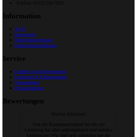
Telefon: 01525/1617853
Information
AGB
Impressum
Widerrufsbelehrung
Datenschutzerklärung
Service
Echtheit von Bewertungen
Lieferung & Zahlungsarten
Versandarten
Preisgestaltung
Bewertungen
Markus Kirschner
Von der Kontaktaufnahme bis hin zur
Lieferung hat alles unkompliziert und tadellos
funktioniert! Wir sind sehr zufrieden mit der