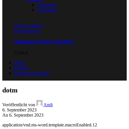
Halsketten
Armbänder
Add to compare
Schnellansicht
Anhänger Flach (Spotify)
15,00
€
Home
Projekte
Individuell gefertigt
dotm
Veröffentlicht von
Andi
6. September 2023
An 6. September 2023
application/vnd.ms-word.template.macroEnabled.12