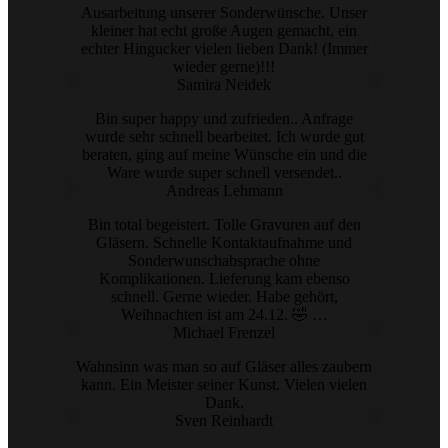
Ausarbeitung unserer Sonderwünsche. Unser
kleiner hat echt große Augen gemacht, ein
echter Hingucker vielen lieben Dank! (Immer
wieder gerne)!!!
Samira Neidek
Bin super happy und zufrieden.. Anfrage
wurde sehr schnell bearbeitet. Ich wurde gut
beraten, ging auf meine Wünsche ein und die
Ware wurde super schnell versendet..
Andreas Lehmann
Bin total begeistert. Tolle Gravuren auf den
Gläsern. Schnelle Kontaktaufnahme und
Sonderwunschabsprache ohne
Komplikationen. Lieferung kam ebenso
schnell. Gerne wieder. Habe gehört,
Weihnachten ist am 24.12. 🤣 …
Michael Frenzel
Wahnsinn was man so auf Gläser alles zaubern
kann. Ein Meister seiner Kunst. Vielen vielen
Dank.
Sven Reinhardt