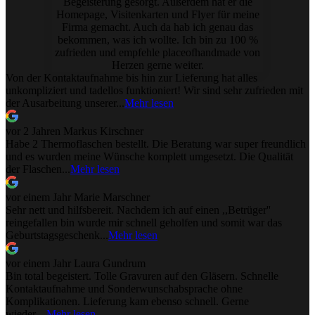
Begeisterung gesorgt. Außerdem hat er die
Homepage, Visitenkarten und Flyer für meine
Firma gemacht. Auch da hab ich genau das
bekommen, was ich wollte. Ich bin zu 100 %
zufrieden und empfehle placeofhandmade von
Herzen gerne weiter.
Von der Kontaktaufnahme bis hin zur Lieferung hat alles
unkompliziert und tadellos funktioniert! Wir sind sehr zufrieden mit
der Ausarbeitung unserer...
Mehr lesen
vor 2 Jahren
Markus Kirschner
Habe 2 Thermoflaschen bestellt. Die Beratung war super freundlich
und es wurden meine Wünsche komplett umgesetzt. Die Qualität
der Flaschen...
Mehr lesen
vor einem Jahr
Marie Marschner
Sehr nett und hilfsbereit. Nachdem ich auf einen ,,Betrüger''
reingefallen bin wurde mir schnell geholfen und somit war das
Geburtstagsgeschenk...
Mehr lesen
vor einem Jahr
Laura Gundrum
Bin total begeistert. Tolle Gravuren auf den Gläsern. Schnelle
Kontaktaufnahme und Sonderwunschabsprache ohne
Komplikationen. Lieferung kam ebenso schnell. Gerne
wieder....
Mehr lesen