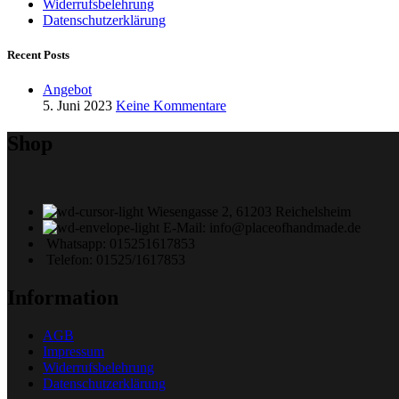
Widerrufsbelehrung
Datenschutzerklärung
Recent Posts
Angebot
5. Juni 2023
Keine Kommentare
Shop
Wiesengasse 2, 61203 Reichelsheim
E-Mail: info@placeofhandmade.de
Whatsapp: 015251617853
Telefon: 01525/1617853
Information
AGB
Impressum
Widerrufsbelehrung
Datenschutzerklärung