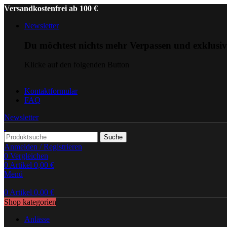
Versandkostenfrei ab 100 €
Newsletter
Du möchtest nichts mehr Verpassen und exklusi
Klicke auf den folgenden Button
Kontaktformular
FAQ
Newsletter
Suche
Anmelden / Registrieren
0
Vergleichen
0
Artikel
0,00
€
Menü
0
Artikel
0,00
€
Shop kategorien
Anlässe