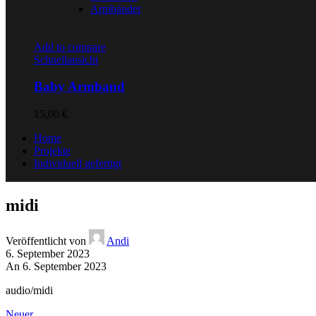
Armbänder
Add to compare
Schnellansicht
Baby Armband
15,00
€
Home
Projekte
Individuell gefertigt
midi
Veröffentlicht von
Andi
6. September 2023
An 6. September 2023
audio/midi
Neuer