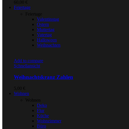
60,00
€
Feiertage
Feiertage
Valentinstag
Ostern
Muttertag
Vatertag
Halloween
Weihnachten
Add to compare
Schnellansicht
Weihnachtskranz Zahlen
5,00
€
Wohnen
Wohnen
Deko
Flur
Küche
Wohnzimmer
Büro