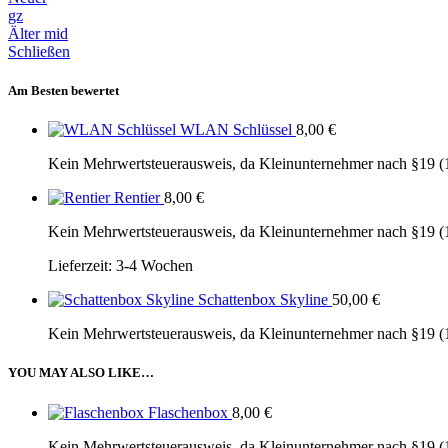
gz
Älter
mid
Schließen
Am Besten bewertet
WLAN Schlüssel
8,00
€
Kein Mehrwertsteuerausweis, da Kleinunternehmer nach §19 (
Rentier
8,00
€
Kein Mehrwertsteuerausweis, da Kleinunternehmer nach §19 (
Lieferzeit:
3-4 Wochen
Schattenbox Skyline
50,00
€
Kein Mehrwertsteuerausweis, da Kleinunternehmer nach §19 (
YOU MAY ALSO LIKE…
Flaschenbox
8,00
€
Kein Mehrwertsteuerausweis, da Kleinunternehmer nach §19 (