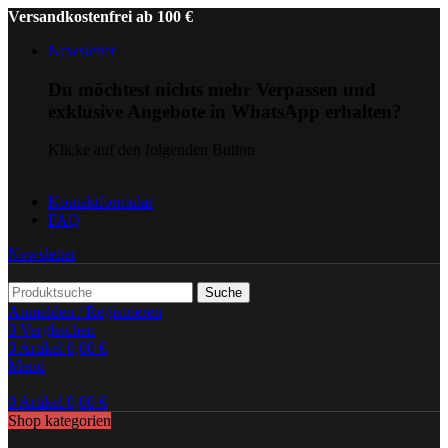
Versandkostenfrei ab 100 €
Newsletter
Du möchtest nichts mehr Verpassen und
exklusive Angebote in WhatsApp erhalten?
Klicke auf den folgenden Button
Kontaktformular
FAQ
Newsletter
Suche
Anmelden / Registrieren
0
Vergleichen
0
Artikel
0,00
€
Menü
0
Artikel
0,00
€
Shop kategorien