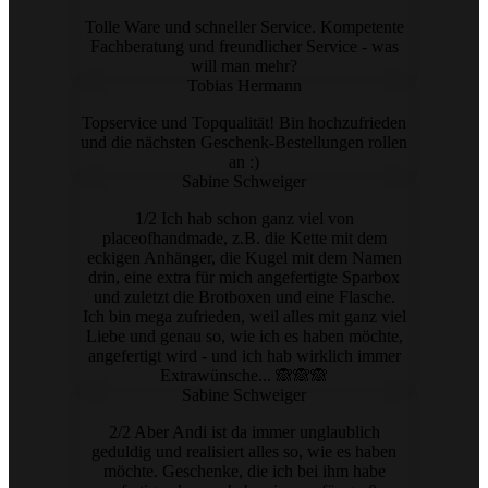
Tolle Ware und schneller Service. Kompetente
Fachberatung und freundlicher Service - was
will man mehr?
Tobias Hermann
Topservice und Topqualität! Bin hochzufrieden
und die nächsten Geschenk-Bestellungen rollen
an :)
Sabine Schweiger
1/2 Ich hab schon ganz viel von
placeofhandmade, z.B. die Kette mit dem
eckigen Anhänger, die Kugel mit dem Namen
drin, eine extra für mich angefertigte Sparbox
und zuletzt die Brotboxen und eine Flasche.
Ich bin mega zufrieden, weil alles mit ganz viel
Liebe und genau so, wie ich es haben möchte,
angefertigt wird - und ich hab wirklich immer
Extrawünsche... 🙈🙈🙈
Sabine Schweiger
2/2 Aber Andi ist da immer unglaublich
geduldig und realisiert alles so, wie es haben
möchte. Geschenke, die ich bei ihm habe