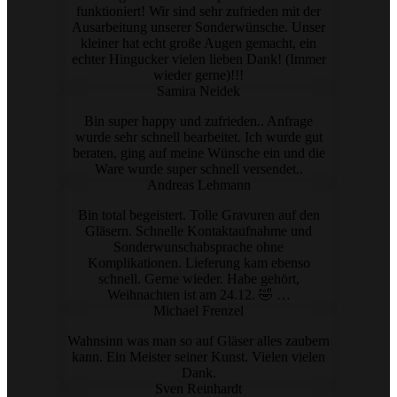
funktioniert! Wir sind sehr zufrieden mit der
Ausarbeitung unserer Sonderwünsche. Unser
kleiner hat echt große Augen gemacht, ein
echter Hingucker vielen lieben Dank! (Immer
wieder gerne)!!!
Samira Neidek
Bin super happy und zufrieden.. Anfrage
wurde sehr schnell bearbeitet. Ich wurde gut
beraten, ging auf meine Wünsche ein und die
Ware wurde super schnell versendet..
Andreas Lehmann
Bin total begeistert. Tolle Gravuren auf den
Gläsern. Schnelle Kontaktaufnahme und
Sonderwunschabsprache ohne
Komplikationen. Lieferung kam ebenso
schnell. Gerne wieder. Habe gehört,
Weihnachten ist am 24.12. 🤣 …
Michael Frenzel
Wahnsinn was man so auf Gläser alles zaubern
kann. Ein Meister seiner Kunst. Vielen vielen
Dank.
Sven Reinhardt