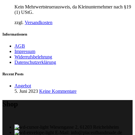
Kein Mehrwertsteuerausweis, da Kleinunternehmer nach §19
(1) UStG.
zzgl.
Versandkosten
Informationen
AGB
Impressum
Widerrufsbelehrung
Datenschutzerklärung
Recent Posts
Angebot
5. Juni 2023
Keine Kommentare
Shop
Wiesengasse 2, 61203 Reichelsheim
E-Mail: info@placeofhandmade.de