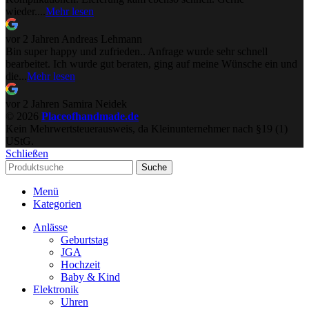
wieder....
Mehr lesen
vor 2 Jahren
Andreas Lehmann
Bin super happy und zufrieden.. Anfrage wurde sehr schnell
bearbeitet. Ich wurde gut beraten, ging auf meine Wünsche ein und
die...
Mehr lesen
vor 2 Jahren
Samira Neidek
© 2026
Placeofhandmade.de
Kein Mehrwertsteuerausweis, da Kleinunternehmer nach §19 (1)
UStG.
Schließen
Suche
Menü
Kategorien
Anlässe
Geburtstag
JGA
Hochzeit
Baby & Kind
Elektronik
Uhren