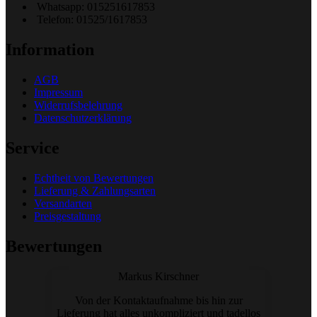
Whatsapp: 015251617853
Telefon: 01525/1617853
Information
AGB
Impressum
Widerrufsbelehrung
Datenschutzerklärung
Service
Echtheit von Bewertungen
Lieferung & Zahlungsarten
Versandarten
Preisgestaltung
Bewertungen
Markus Kirschner
Von der Kontaktaufnahme bis hin zur
Lieferung hat alles unkompliziert und tadellos