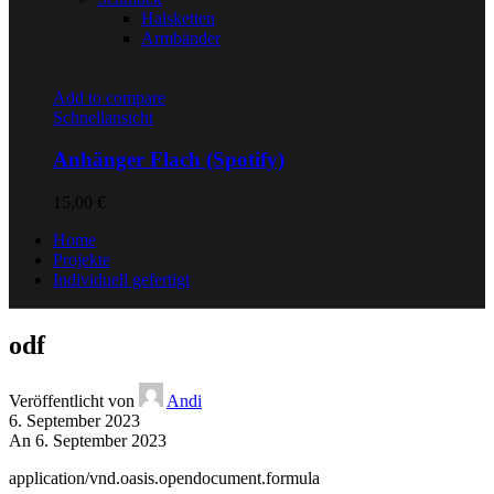
Halsketten
Armbänder
Add to compare
Schnellansicht
Anhänger Flach (Spotify)
15,00
€
Home
Projekte
Individuell gefertigt
odf
Veröffentlicht von
Andi
6. September 2023
An 6. September 2023
application/vnd.oasis.opendocument.formula