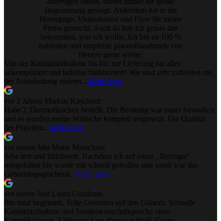
anfertigen lassen, haben immer für große
Begeisterung gesorgt. Außerdem hat er die
Homepage, Visitenkarten und Flyer für meine
Firma gemacht. Auch da hab ich genau das
bekommen, was ich wollte. Ich bin zu 100 %
zufrieden und empfehle placeofhandmade von
Herzen gerne weiter.
Von der Kontaktaufnahme bis hin zur Lieferung hat alles
unkompliziert und tadellos funktioniert! Wir sind sehr zufrieden mit
der Ausarbeitung unserer...
Mehr lesen
vor 2 Jahren
Markus Kirschner
Habe 2 Thermoflaschen bestellt. Die Beratung war super freundlich
und es wurden meine Wünsche komplett umgesetzt. Die Qualität
der Flaschen...
Mehr lesen
vor einem Jahr
Marie Marschner
Sehr nett und hilfsbereit. Nachdem ich auf einen ,,Betrüger''
reingefallen bin wurde mir schnell geholfen und somit war das
Geburtstagsgeschenk...
Mehr lesen
vor einem Jahr
Laura Gundrum
Bin total begeistert. Tolle Gravuren auf den Gläsern. Schnelle
Kontaktaufnahme und Sonderwunschabsprache ohne
Komplikationen. Lieferung kam ebenso schnell. Gerne