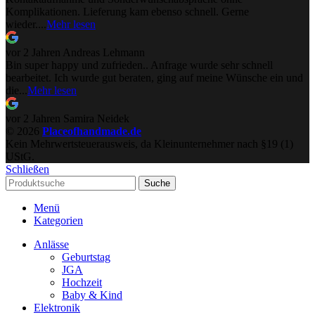
Komplikationen. Lieferung kam ebenso schnell. Gerne
wieder....
Mehr lesen
vor 2 Jahren
Andreas Lehmann
Bin super happy und zufrieden.. Anfrage wurde sehr schnell
bearbeitet. Ich wurde gut beraten, ging auf meine Wünsche ein und
die...
Mehr lesen
vor 2 Jahren
Samira Neidek
© 2026
Placeofhandmade.de
Kein Mehrwertsteuerausweis, da Kleinunternehmer nach §19 (1)
UStG.
Schließen
Suche
Menü
Kategorien
Anlässe
Geburtstag
JGA
Hochzeit
Baby & Kind
Elektronik