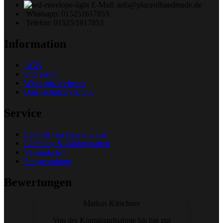
E-Mail: info@placeofhandmade.de
Whatsapp: 015251617853
Telefon: 01525/1617853
Information
AGB
Impressum
Widerrufsbelehrung
Datenschutzerklärung
Service
Echtheit von Bewertungen
Lieferung & Zahlungsarten
Versandarten
Preisgestaltung
Bewertungen
Markus Kirschner
Von der Kontaktaufnahme bis hin zur