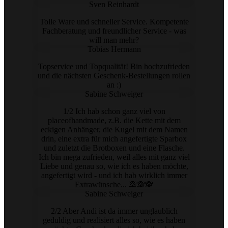
Sven Reinhardt
Tolle Ware und schneller Service. Kompetente
Fachberatung und freundlicher Service - was
will man mehr?
Tobias Hermann
Topservice und Topqualität! Bin hochzufrieden
und die nächsten Geschenk-Bestellungen rollen
an :)
Sabine Schweiger
1/2 Ich hab schon ganz viel von
placeofhandmade, z.B. die Kette mit dem
eckigen Anhänger, die Kugel mit dem Namen
drin, eine extra für mich angefertigte Sparbox
und zuletzt die Brotboxen und eine Flasche.
Ich bin mega zufrieden, weil alles mit ganz viel
Liebe und genau so, wie ich es haben möchte,
angefertigt wird - und ich hab wirklich immer
Extrawünsche... 🙈🙈🙈
Sabine Schweiger
2/2 Aber Andi ist da immer unglaublich
geduldig und realisiert alles so, wie es haben