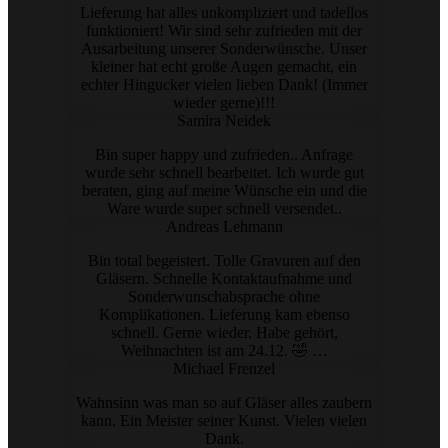
Lieferung hat alles unkompliziert und tadellos
funktioniert! Wir sind sehr zufrieden mit der
Ausarbeitung unserer Sonderwünsche. Unser
kleiner hat echt große Augen gemacht, ein
echter Hingucker vielen lieben Dank! (Immer
wieder gerne)!!!
Samira Neidek
Bin super happy und zufrieden.. Anfrage
wurde sehr schnell bearbeitet. Ich wurde gut
beraten, ging auf meine Wünsche ein und die
Ware wurde super schnell versendet..
Andreas Lehmann
Bin total begeistert. Tolle Gravuren auf den
Gläsern. Schnelle Kontaktaufnahme und
Sonderwunschabsprache ohne
Komplikationen. Lieferung kam ebenso
schnell. Gerne wieder. Habe gehört,
Weihnachten ist am 24.12. 🤣 …
Michael Frenzel
Wahnsinn was man so auf Gläser alles zaubern
kann. Ein Meister seiner Kunst. Vielen vielen
Dank.