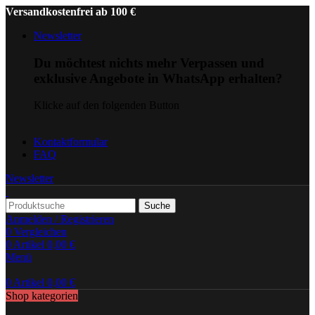
Versandkostenfrei ab 100 €
Newsletter
Du möchtest nichts mehr Verpassen und
exklusive Angebote in WhatsApp erhalten?
Klicke auf den folgenden Button
Kontaktformular
FAQ
Newsletter
Suche
Anmelden / Registrieren
0
Vergleichen
0
Artikel
0,00
€
Menü
0
Artikel
0,00
€
Shop kategorien