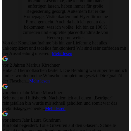
möchte. Geschenke, die ich bei ihm habe
anfertigen lassen, haben immer für große
Begeisterung gesorgt. Außerdem hat er die
Homepage, Visitenkarten und Flyer für meine
Firma gemacht. Auch da hab ich genau das
bekommen, was ich wollte. Ich bin zu 100 %
zufrieden und empfehle placeofhandmade von
Herzen gerne weiter.
Von der Kontaktaufnahme bis hin zur Lieferung hat alles
unkompliziert und tadellos funktioniert! Wir sind sehr zufrieden mit
der Ausarbeitung unserer...
Mehr lesen
vor 2 Jahren
Markus Kirschner
Habe 2 Thermoflaschen bestellt. Die Beratung war super freundlich
und es wurden meine Wünsche komplett umgesetzt. Die Qualität
der Flaschen...
Mehr lesen
vor einem Jahr
Marie Marschner
Sehr nett und hilfsbereit. Nachdem ich auf einen ,,Betrüger''
reingefallen bin wurde mir schnell geholfen und somit war das
Geburtstagsgeschenk...
Mehr lesen
vor einem Jahr
Laura Gundrum
Bin total begeistert. Tolle Gravuren auf den Gläsern. Schnelle
Kontaktaufnahme und Sonderwunschabsprache ohne