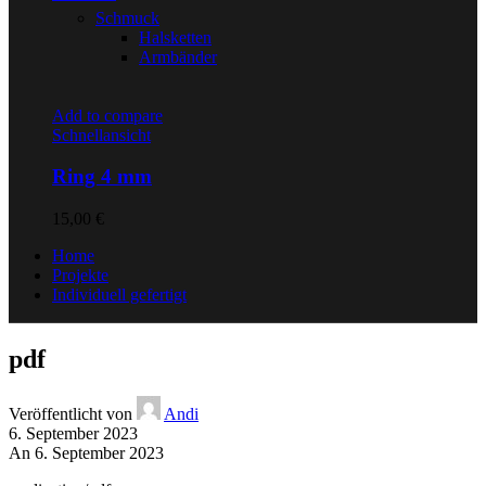
Schmuck
Halsketten
Armbänder
Add to compare
Schnellansicht
Ring 4 mm
15,00
€
Home
Projekte
Individuell gefertigt
pdf
Veröffentlicht von
Andi
6. September 2023
An 6. September 2023