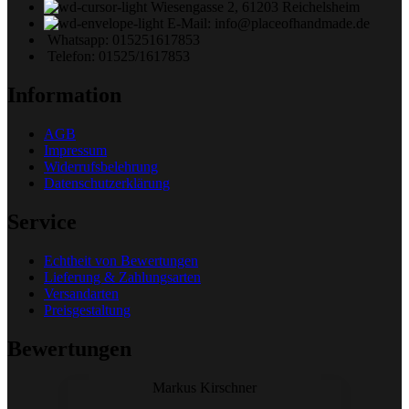
Wiesengasse 2, 61203 Reichelsheim
E-Mail: info@placeofhandmade.de
Whatsapp: 015251617853
Telefon: 01525/1617853
Information
AGB
Impressum
Widerrufsbelehrung
Datenschutzerklärung
Service
Echtheit von Bewertungen
Lieferung & Zahlungsarten
Versandarten
Preisgestaltung
Bewertungen
Markus Kirschner