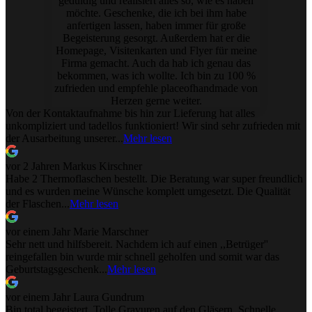
geduldig und realisiert alles so, wie es haben
möchte. Geschenke, die ich bei ihm habe
anfertigen lassen, haben immer für große
Begeisterung gesorgt. Außerdem hat er die
Homepage, Visitenkarten und Flyer für meine
Firma gemacht. Auch da hab ich genau das
bekommen, was ich wollte. Ich bin zu 100 %
zufrieden und empfehle placeofhandmade von
Herzen gerne weiter.
Von der Kontaktaufnahme bis hin zur Lieferung hat alles
unkompliziert und tadellos funktioniert! Wir sind sehr zufrieden mit
der Ausarbeitung unserer...
Mehr lesen
vor 2 Jahren
Markus Kirschner
Habe 2 Thermoflaschen bestellt. Die Beratung war super freundlich
und es wurden meine Wünsche komplett umgesetzt. Die Qualität
der Flaschen...
Mehr lesen
vor einem Jahr
Marie Marschner
Sehr nett und hilfsbereit. Nachdem ich auf einen ,,Betrüger''
reingefallen bin wurde mir schnell geholfen und somit war das
Geburtstagsgeschenk...
Mehr lesen
vor einem Jahr
Laura Gundrum
Bin total begeistert. Tolle Gravuren auf den Gläsern. Schnelle