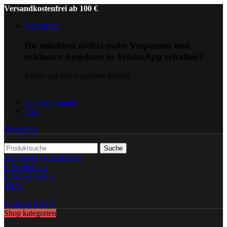
Versandkostenfrei ab 100 €
Newsletter
Du möchtest nichts mehr Verpassen und
exklusive Angebote in WhatsApp erhalten?
Klicke auf den folgenden Button
Kontaktformular
FAQ
Newsletter
Suche
Anmelden / Registrieren
0
Vergleichen
0
Artikel
0,00
€
Menü
0
Artikel
0,00
€
Shop kategorien