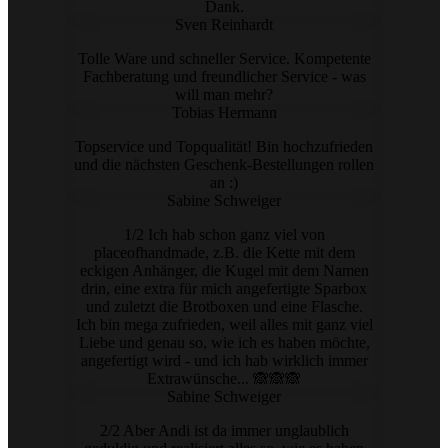
Dank.
Sven Reinhardt
Tolle Ware und schneller Service. Kompetente
Fachberatung und freundlicher Service - was
will man mehr?
Tobias Hermann
Topservice und Topqualität! Bin hochzufrieden
und die nächsten Geschenk-Bestellungen rollen
an :)
Sabine Schweiger
1/2 Ich hab schon ganz viel von
placeofhandmade, z.B. die Kette mit dem
eckigen Anhänger, die Kugel mit dem Namen
drin, eine extra für mich angefertigte Sparbox
und zuletzt die Brotboxen und eine Flasche.
Ich bin mega zufrieden, weil alles mit ganz viel
Liebe und genau so, wie ich es haben möchte,
angefertigt wird - und ich hab wirklich immer
Extrawünsche... 🙈🙈🙈
Sabine Schweiger
2/2 Aber Andi ist da immer unglaublich