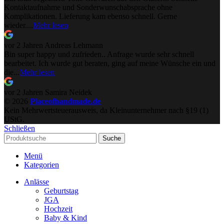
Kontaktaufnahme und Sonderwunschabsprache ohne
Komplikationen. Lieferung kam ebenso schnell. Gerne
wieder....
Mehr lesen
vor 2 Jahren
Andreas Lehmann
Bin super happy und zufrieden.. Anfrage wurde sehr schnell
bearbeitet. Ich wurde gut beraten, ging auf meine Wünsche ein und
die...
Mehr lesen
vor 2 Jahren
Samira Neidek
© 2026
Placeofhandmade.de
Kein Mehrwertsteuerausweis, da Kleinunternehmer nach §19 (1)
UStG.
Schließen
Suche
Menü
Kategorien
Anlässe
Geburtstag
JGA
Hochzeit
Baby & Kind