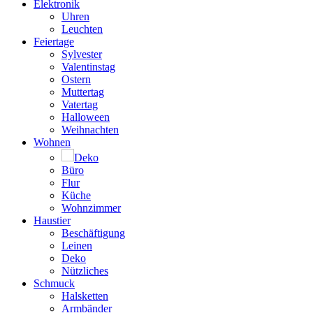
Elektronik
Uhren
Leuchten
Feiertage
Sylvester
Valentinstag
Ostern
Muttertag
Vatertag
Halloween
Weihnachten
Wohnen
Deko
Büro
Flur
Küche
Wohnzimmer
Haustier
Beschäftigung
Leinen
Deko
Nützliches
Schmuck
Halsketten
Armbänder