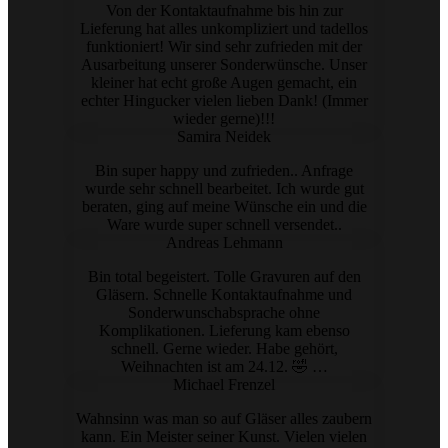
Von der Kontaktaufnahme bis hin zur
Lieferung hat alles unkompliziert und tadellos
funktioniert! Wir sind sehr zufrieden mit der
Ausarbeitung unserer Sonderwünsche. Unser
kleiner hat echt große Augen gemacht, ein
echter Hingucker vielen lieben Dank! (Immer
wieder gerne)!!!
Samira Neidek
Bin super happy und zufrieden.. Anfrage
wurde sehr schnell bearbeitet. Ich wurde gut
beraten, ging auf meine Wünsche ein und die
Ware wurde super schnell versendet..
Andreas Lehmann
Bin total begeistert. Tolle Gravuren auf den
Gläsern. Schnelle Kontaktaufnahme und
Sonderwunschabsprache ohne
Komplikationen. Lieferung kam ebenso
schnell. Gerne wieder. Habe gehört,
Weihnachten ist am 24.12. 🤣 …
Michael Frenzel
Wahnsinn was man so auf Gläser alles zaubern
kann. Ein Meister seiner Kunst. Vielen vielen