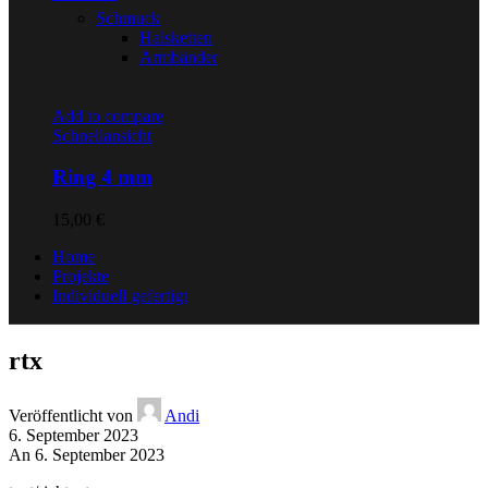
Schmuck
Halsketten
Armbänder
Add to compare
Schnellansicht
Ring 4 mm
15,00
€
Home
Projekte
Individuell gefertigt
rtx
Veröffentlicht von
Andi
6. September 2023
An 6. September 2023