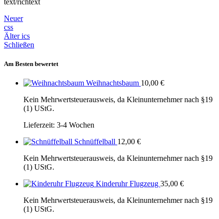
text/richtext
Neuer
css
Älter
ics
Schließen
Am Besten bewertet
Weihnachtsbaum
10,00
€
Kein Mehrwertsteuerausweis, da Kleinunternehmer nach §19
(1) UStG.
Lieferzeit:
3-4 Wochen
Schnüffelball
12,00
€
Kein Mehrwertsteuerausweis, da Kleinunternehmer nach §19
(1) UStG.
Kinderuhr Flugzeug
35,00
€
Kein Mehrwertsteuerausweis, da Kleinunternehmer nach §19
(1) UStG.