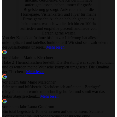
möchte. Geschenke, die ich bei ihm habe
anfertigen lassen, haben immer für große
Begeisterung gesorgt. Außerdem hat er die
Homepage, Visitenkarten und Flyer für meine
Firma gemacht. Auch da hab ich genau das
bekommen, was ich wollte. Ich bin zu 100 %
zufrieden und empfehle placeofhandmade von
Herzen gerne weiter.
Von der Kontaktaufnahme bis hin zur Lieferung hat alles
unkompliziert und tadellos funktioniert! Wir sind sehr zufrieden mit
der Ausarbeitung unserer...
Mehr lesen
vor 2 Jahren
Markus Kirschner
Habe 2 Thermoflaschen bestellt. Die Beratung war super freundlich
und es wurden meine Wünsche komplett umgesetzt. Die Qualität
der Flaschen...
Mehr lesen
vor einem Jahr
Marie Marschner
Sehr nett und hilfsbereit. Nachdem ich auf einen ,,Betrüger''
reingefallen bin wurde mir schnell geholfen und somit war das
Geburtstagsgeschenk...
Mehr lesen
vor einem Jahr
Laura Gundrum
Bin total begeistert. Tolle Gravuren auf den Gläsern. Schnelle
Kontaktaufnahme und Sonderwunschabsprache ohne