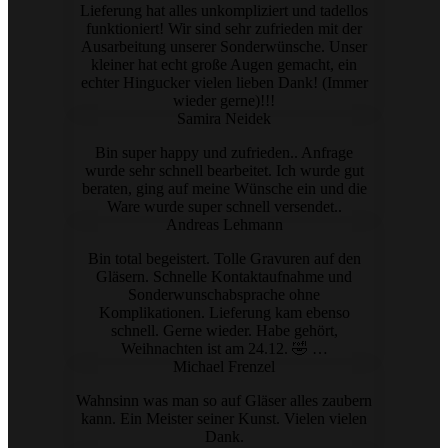
Lieferung hat alles unkompliziert und tadellos
funktioniert! Wir sind sehr zufrieden mit der
Ausarbeitung unserer Sonderwünsche. Unser
kleiner hat echt große Augen gemacht, ein
echter Hingucker vielen lieben Dank! (Immer
wieder gerne)!!!
Samira Neidek
Bin super happy und zufrieden.. Anfrage
wurde sehr schnell bearbeitet. Ich wurde gut
beraten, ging auf meine Wünsche ein und die
Ware wurde super schnell versendet..
Andreas Lehmann
Bin total begeistert. Tolle Gravuren auf den
Gläsern. Schnelle Kontaktaufnahme und
Sonderwunschabsprache ohne
Komplikationen. Lieferung kam ebenso
schnell. Gerne wieder. Habe gehört,
Weihnachten ist am 24.12. 🤣 …
Michael Frenzel
Wahnsinn was man so auf Gläser alles zaubern
kann. Ein Meister seiner Kunst. Vielen vielen
Dank.