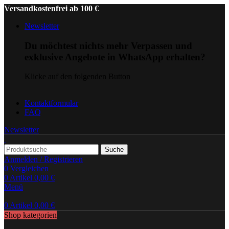
Versandkostenfrei ab 100 €
Newsletter
Du möchtest nichts mehr Verpassen und
exklusive Angebote in WhatsApp erhalten?
Klicke auf den folgenden Button
Kontaktformular
FAQ
Newsletter
Suche
Anmelden / Registrieren
0
Vergleichen
0
Artikel
0,00
€
Menü
0
Artikel
0,00
€
Shop kategorien