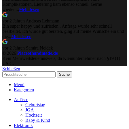
Komplikationen. Lieferung kam ebenso schnell. Gerne
wieder....
Mehr lesen
vor 2 Jahren
Andreas Lehmann
Bin super happy und zufrieden.. Anfrage wurde sehr schnell
bearbeitet. Ich wurde gut beraten, ging auf meine Wünsche ein und
die...
Mehr lesen
vor 2 Jahren
Samira Neidek
© 2026
Placeofhandmade.de
Kein Mehrwertsteuerausweis, da Kleinunternehmer nach §19 (1)
UStG.
Schließen
Suche
Menü
Kategorien
Anlässe
Geburtstag
JGA
Hochzeit
Baby & Kind
Elektronik