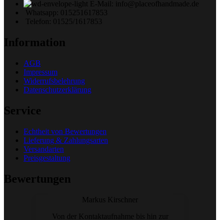
E-Mail: info@placeofhandmade.de
Whatsapp: 015251617853
Telefon: 01525/1617853
Information
AGB
Impressum
Widerrufsbelehrung
Datenschutzerklärung
Service
Echtheit von Bewertungen
Lieferung & Zahlungsarten
Versandarten
Preisgestaltung
Bewertungen
Markus Kirschner
Von der Kontaktaufnahme bis hin zur