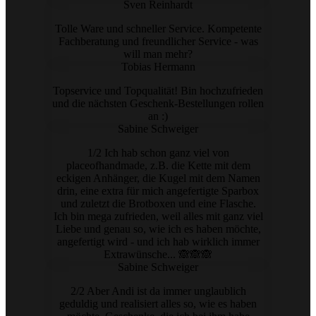
Sven Reinhardt
Tolle Ware und schneller Service. Kompetente
Fachberatung und freundlicher Service - was
will man mehr?
Tobias Hermann
Topservice und Topqualität! Bin hochzufrieden
und die nächsten Geschenk-Bestellungen rollen
an :)
Sabine Schweiger
1/2 Ich hab schon ganz viel von
placeofhandmade, z.B. die Kette mit dem
eckigen Anhänger, die Kugel mit dem Namen
drin, eine extra für mich angefertigte Sparbox
und zuletzt die Brotboxen und eine Flasche.
Ich bin mega zufrieden, weil alles mit ganz viel
Liebe und genau so, wie ich es haben möchte,
angefertigt wird - und ich hab wirklich immer
Extrawünsche... 🙈🙈🙈
Sabine Schweiger
2/2 Aber Andi ist da immer unglaublich
geduldig und realisiert alles so, wie es haben