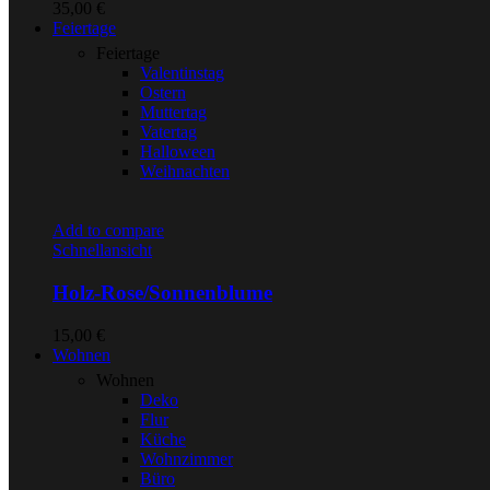
35,00
€
Feiertage
Feiertage
Valentinstag
Ostern
Muttertag
Vatertag
Halloween
Weihnachten
Add to compare
Schnellansicht
Holz-Rose/Sonnenblume
15,00
€
Wohnen
Wohnen
Deko
Flur
Küche
Wohnzimmer
Büro