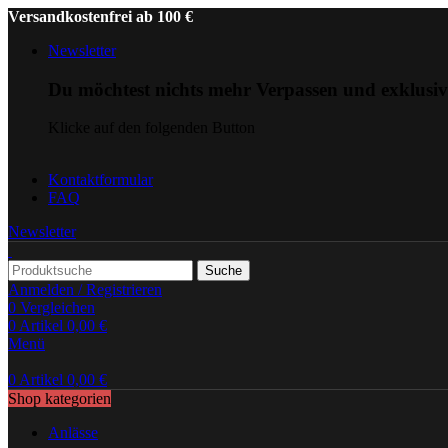
Versandkostenfrei ab 100 €
Newsletter
Du möchtest nichts mehr Verpassen und exklusi
Klicke auf den folgenden Button
Kontaktformular
FAQ
Newsletter
Suche
Anmelden / Registrieren
0
Vergleichen
0
Artikel
0,00
€
Menü
0
Artikel
0,00
€
Shop kategorien
Anlässe