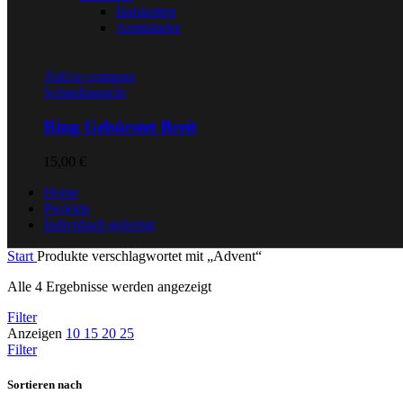
Halsketten
Armbänder
Add to compare
Schnellansicht
Ring Gebürstet Breit
15,00
€
Home
Projekte
Individuell gefertigt
Start
Produkte verschlagwortet mit „Advent“
Alle 4 Ergebnisse werden angezeigt
Filter
Anzeigen
10
15
20
25
Filter
Sortieren nach