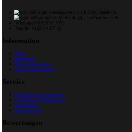
Wiesengasse 2, 61203 Reichelsheim
E-Mail: info@placeofhandmade.de
Whatsapp: 015251617853
Telefon: 01525/1617853
Information
AGB
Impressum
Widerrufsbelehrung
Datenschutzerklärung
Service
Echtheit von Bewertungen
Lieferung & Zahlungsarten
Versandarten
Preisgestaltung
Bewertungen