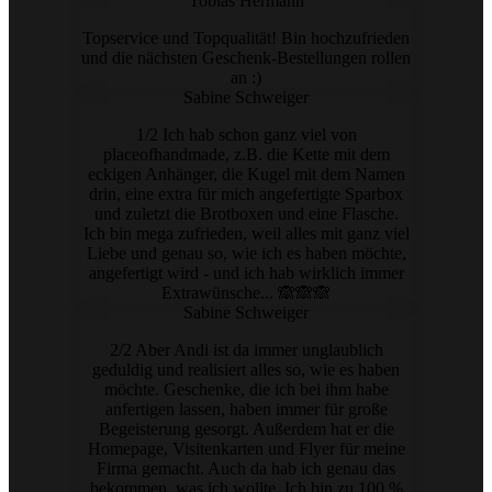
Tobias Hermann
Topservice und Topqualität! Bin hochzufrieden
und die nächsten Geschenk-Bestellungen rollen
an :)
Sabine Schweiger
1/2 Ich hab schon ganz viel von
placeofhandmade, z.B. die Kette mit dem
eckigen Anhänger, die Kugel mit dem Namen
drin, eine extra für mich angefertigte Sparbox
und zuletzt die Brotboxen und eine Flasche.
Ich bin mega zufrieden, weil alles mit ganz viel
Liebe und genau so, wie ich es haben möchte,
angefertigt wird - und ich hab wirklich immer
Extrawünsche... 🙈🙈🙈
Sabine Schweiger
2/2 Aber Andi ist da immer unglaublich
geduldig und realisiert alles so, wie es haben
möchte. Geschenke, die ich bei ihm habe
anfertigen lassen, haben immer für große
Begeisterung gesorgt. Außerdem hat er die
Homepage, Visitenkarten und Flyer für meine
Firma gemacht. Auch da hab ich genau das
bekommen, was ich wollte. Ich bin zu 100 %