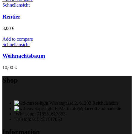
Schnellansicht
Rentier
8,00
€
Add to compare
Schnellansicht
Weihnachtsbaum
10,00
€
Shop
Wiesengasse 2, 61203 Reichelsheim
E-Mail: info@placeofhandmade.de
Whatsapp: 015251617853
Telefon: 01525/1617853
Information