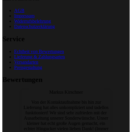
AGB
Impressum
Widerrufsbelehrung
Datenschutzerklärung
Service
Echtheit von Bewertungen
Lieferung & Zahlungsarten
Versandarten
Preisgestaltung
Bewertungen
Markus Kirschner
Von der Kontaktaufnahme bis hin zur
Lieferung hat alles unkompliziert und tadellos
funktioniert! Wir sind sehr zufrieden mit der
Ausarbeitung unserer Sonderwünsche. Unser
kleiner hat echt große Augen gemacht, ein
echter Hingucker vielen lieben Dank! (Immer