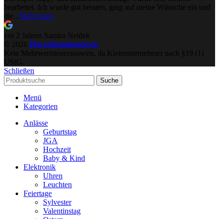
bearbeitet. Ich wurde gut beraten, ging auf meine Wünsche ein und
die...
Mehr lesen
vor 2 Jahren
Samira Neidek
© 2026
Placeofhandmade.de
Kein Mehrwertsteuerausweis, da Kleinunternehmer nach §19 (1)
UStG.
Schließen
Suche
Menü
Kategorien
Anlässe
Geburtstag
JGA
Hochzeit
Baby & Kind
Elektronik
Uhren
Leuchten
Feiertage
Sylvester
Valentinstag