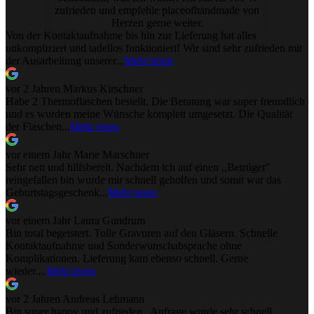
zufrieden und empfehle placeofhandmade von
Herzen gerne weiter.
Von der Kontaktaufnahme bis hin zur Lieferung hat alles
unkompliziert und tadellos funktioniert! Wir sind sehr zufrieden mit
der Ausarbeitung unserer...
Mehr lesen
vor 2 Jahren
Markus Kirschner
Habe 2 Thermoflaschen bestellt. Die Beratung war super freundlich
und es wurden meine Wünsche komplett umgesetzt. Die Qualität
der Flaschen...
Mehr lesen
vor einem Jahr
Marie Marschner
Sehr nett und hilfsbereit. Nachdem ich auf einen ,,Betrüger''
reingefallen bin wurde mir schnell geholfen und somit war das
Geburtstagsgeschenk...
Mehr lesen
vor einem Jahr
Laura Gundrum
Bin total begeistert. Tolle Gravuren auf den Gläsern. Schnelle
Kontaktaufnahme und Sonderwunschabsprache ohne
Komplikationen. Lieferung kam ebenso schnell. Gerne
wieder....
Mehr lesen
vor 2 Jahren
Andreas Lehmann
Bin super happy und zufrieden.. Anfrage wurde sehr schnell