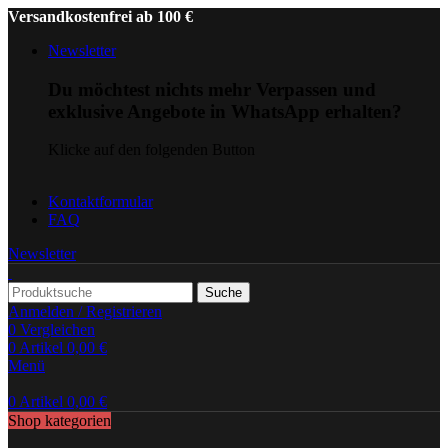
Versandkostenfrei ab 100 €
Newsletter
Du möchtest nichts mehr Verpassen und
exklusive Angebote in WhatsApp erhalten?
Klicke auf den folgenden Button
Kontaktformular
FAQ
Newsletter
Suche
Anmelden / Registrieren
0
Vergleichen
0
Artikel
0,00
€
Menü
0
Artikel
0,00
€
Shop kategorien