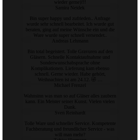
wieder gerne)!!!
Samira Neidek
Bin super happy und zufrieden.. Anfrage
wurde sehr schnell bearbeitet. Ich wurde gut
beraten, ging auf meine Wünsche ein und die
Ware wurde super schnell versendet..
Andreas Lehmann
Bin total begeistert. Tolle Gravuren auf den
Gläsern. Schnelle Kontaktaufnahme und
Sonderwunschabsprache ohne
Komplikationen. Lieferung kam ebenso
schnell. Gerne wieder. Habe gehört,
Weihnachten ist am 24.12. 🤣 …
Michael Frenzel
Wahnsinn was man so auf Gläser alles zaubern
kann. Ein Meister seiner Kunst. Vielen vielen
Dank.
Sven Reinhardt
Tolle Ware und schneller Service. Kompetente
Fachberatung und freundlicher Service - was
will man mehr?