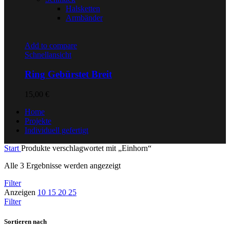
Halsketten
Armbänder
Add to compare
Schnellansicht
Ring Gebürstet Breit
15,00
€
Home
Projekte
Individuell gefertigt
Start
Produkte verschlagwortet mit „Einhorn“
Alle 3 Ergebnisse werden angezeigt
Filter
Anzeigen
10
15
20
25
Filter
Sortieren nach