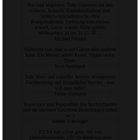
Bin total begeistert. Tolle Gravuren auf den
Gläsern. Schnelle Kontaktaufnahme und
Sonderwunschabsprache ohne
Komplikationen. Lieferung kam ebenso
schnell. Gerne wieder. Habe gehört,
Weihnachten ist am 24.12. 🤣 …
Michael Frenzel
Wahnsinn was man so auf Gläser alles zaubern
kann. Ein Meister seiner Kunst. Vielen vielen
Dank.
Sven Reinhardt
Tolle Ware und schneller Service. Kompetente
Fachberatung und freundlicher Service - was
will man mehr?
Tobias Hermann
Topservice und Topqualität! Bin hochzufrieden
und die nächsten Geschenk-Bestellungen rollen
an :)
Sabine Schweiger
1/2 Ich hab schon ganz viel von
placeofhandmade, z.B. die Kette mit dem