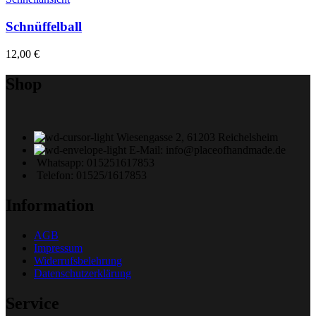
Schnüffelball
12,00
€
Shop
Wiesengasse 2, 61203 Reichelsheim
E-Mail: info@placeofhandmade.de
Whatsapp: 015251617853
Telefon: 01525/1617853
Information
AGB
Impressum
Widerrufsbelehrung
Datenschutzerklärung
Service