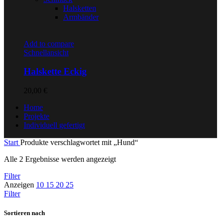
Halsketten
Armbänder
Add to compare
Schnellansicht
Halskette Eckig
20,00
€
Home
Projekte
Individuell gefertigt
Start
Produkte verschlagwortet mit „Hund“
Nach
Alle 2 Ergebnisse werden angezeigt
Aktualität
Filter
sortiert
Anzeigen
10
15
20
25
Filter
Sortieren nach