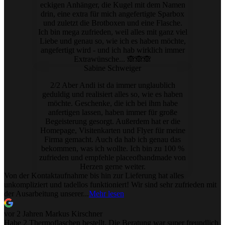
eckigen Anhänger, die Kugel mit dem Namen
drin, eine extra für mich angefertigte Sparbox
und zuletzt die Brotboxen und eine Flasche.
Ich bin mega zufrieden, weil alles mit ganz viel
Liebe und genau so, wie ich es haben möchte,
angefertigt wird - und ich hab wirklich immer
Extrawünsche... 🙈🙈🙈
Sabine Schweiger
2/2 Aber Andi ist da immer unglaublich
geduldig und realisiert alles so, wie es haben
möchte. Geschenke, die ich bei ihm habe
anfertigen lassen, haben immer für große
Begeisterung gesorgt. Außerdem hat er die
Homepage, Visitenkarten und Flyer für meine
Firma gemacht. Auch da hab ich genau das
bekommen, was ich wollte. Ich bin zu 100 %
zufrieden und empfehle placeofhandmade von
Herzen gerne weiter.
Von der Kontaktaufnahme bis hin zur Lieferung hat alles
unkompliziert und tadellos funktioniert! Wir sind sehr zufrieden mit
der Ausarbeitung unserer...
Mehr lesen
vor 2 Jahren
Markus Kirschner
Habe 2 Thermoflaschen bestellt. Die Beratung war super freundlich