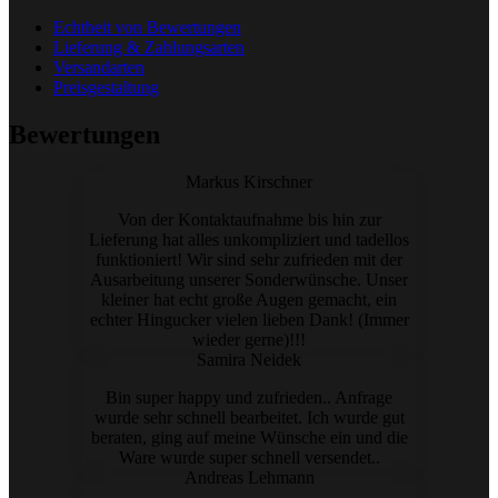
Echtheit von Bewertungen
Lieferung & Zahlungsarten
Versandarten
Preisgestaltung
Bewertungen
Markus Kirschner
Von der Kontaktaufnahme bis hin zur
Lieferung hat alles unkompliziert und tadellos
funktioniert! Wir sind sehr zufrieden mit der
Ausarbeitung unserer Sonderwünsche. Unser
kleiner hat echt große Augen gemacht, ein
echter Hingucker vielen lieben Dank! (Immer
wieder gerne)!!!
Samira Neidek
Bin super happy und zufrieden.. Anfrage
wurde sehr schnell bearbeitet. Ich wurde gut
beraten, ging auf meine Wünsche ein und die
Ware wurde super schnell versendet..
Andreas Lehmann