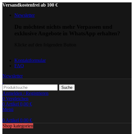
Versandkostenfrei ab 100 €
Newsletter
Du möchtest nichts mehr Verpassen und
exklusive Angebote in WhatsApp erhalten?
Klicke auf den folgenden Button
Kontaktformular
FAQ
Newsletter
Suche
Anmelden / Registrieren
0
Vergleichen
0
Artikel
0,00
€
Menü
0
Artikel
0,00
€
Shop kategorien