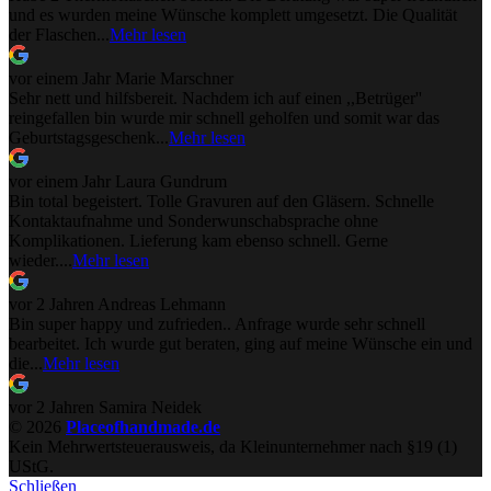
und es wurden meine Wünsche komplett umgesetzt. Die Qualität
der Flaschen...
Mehr lesen
vor einem Jahr
Marie Marschner
Sehr nett und hilfsbereit. Nachdem ich auf einen ,,Betrüger''
reingefallen bin wurde mir schnell geholfen und somit war das
Geburtstagsgeschenk...
Mehr lesen
vor einem Jahr
Laura Gundrum
Bin total begeistert. Tolle Gravuren auf den Gläsern. Schnelle
Kontaktaufnahme und Sonderwunschabsprache ohne
Komplikationen. Lieferung kam ebenso schnell. Gerne
wieder....
Mehr lesen
vor 2 Jahren
Andreas Lehmann
Bin super happy und zufrieden.. Anfrage wurde sehr schnell
bearbeitet. Ich wurde gut beraten, ging auf meine Wünsche ein und
die...
Mehr lesen
vor 2 Jahren
Samira Neidek
© 2026
Placeofhandmade.de
Kein Mehrwertsteuerausweis, da Kleinunternehmer nach §19 (1)
UStG.
Schließen