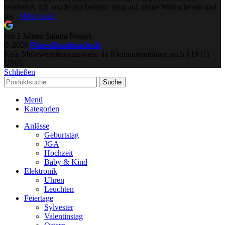
bearbeitet. Ich wurde gut beraten, ging auf meine Wünsche ein und
die...
Mehr lesen
vor 2 Jahren
Samira Neidek
© 2026
Placeofhandmade.de
Kein Mehrwertsteuerausweis, da Kleinunternehmer nach §19 (1)
UStG.
Schließen
Suche
Menü
Kategorien
Anlässe
Geburtstag
JGA
Hochzeit
Baby & Kind
Elektronik
Uhren
Leuchten
Feiertage
Sylvester
Valentinstag