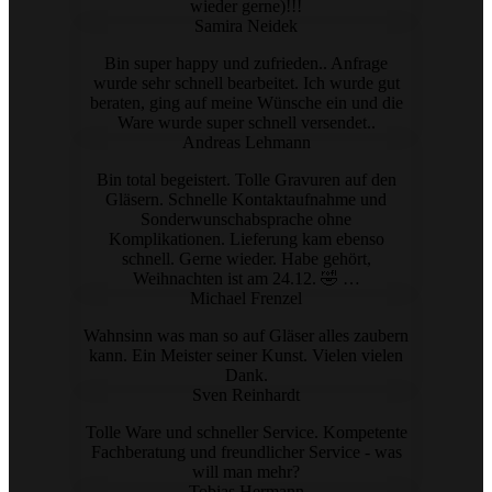
wieder gerne)!!!
Samira Neidek
Bin super happy und zufrieden.. Anfrage
wurde sehr schnell bearbeitet. Ich wurde gut
beraten, ging auf meine Wünsche ein und die
Ware wurde super schnell versendet..
Andreas Lehmann
Bin total begeistert. Tolle Gravuren auf den
Gläsern. Schnelle Kontaktaufnahme und
Sonderwunschabsprache ohne
Komplikationen. Lieferung kam ebenso
schnell. Gerne wieder. Habe gehört,
Weihnachten ist am 24.12. 🤣 …
Michael Frenzel
Wahnsinn was man so auf Gläser alles zaubern
kann. Ein Meister seiner Kunst. Vielen vielen
Dank.
Sven Reinhardt
Tolle Ware und schneller Service. Kompetente
Fachberatung und freundlicher Service - was
will man mehr?
Tobias Hermann