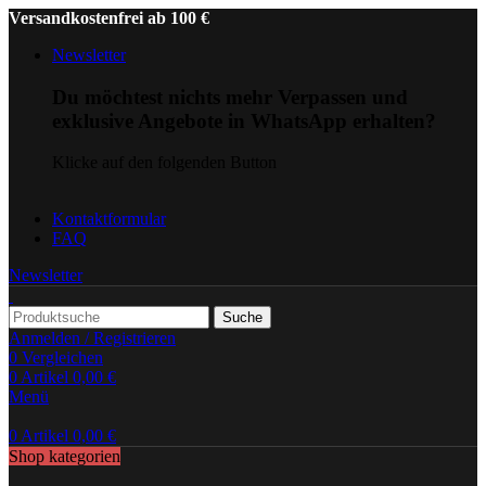
Versandkostenfrei ab 100 €
Newsletter
Du möchtest nichts mehr Verpassen und
exklusive Angebote in WhatsApp erhalten?
Klicke auf den folgenden Button
Kontaktformular
FAQ
Newsletter
Suche
Anmelden / Registrieren
0
Vergleichen
0
Artikel
0,00
€
Menü
0
Artikel
0,00
€
Shop kategorien