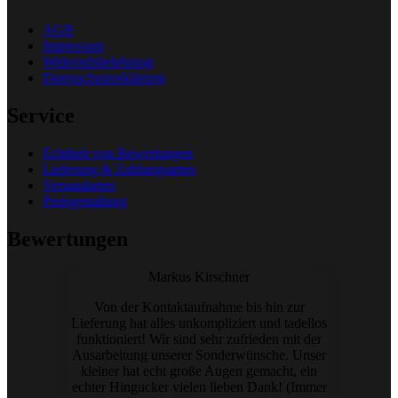
AGB
Impressum
Widerrufsbelehrung
Datenschutzerklärung
Service
Echtheit von Bewertungen
Lieferung & Zahlungsarten
Versandarten
Preisgestaltung
Bewertungen
Markus Kirschner
Von der Kontaktaufnahme bis hin zur
Lieferung hat alles unkompliziert und tadellos
funktioniert! Wir sind sehr zufrieden mit der
Ausarbeitung unserer Sonderwünsche. Unser
kleiner hat echt große Augen gemacht, ein
echter Hingucker vielen lieben Dank! (Immer