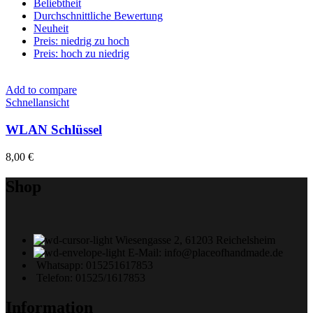
Beliebtheit
Durchschnittliche Bewertung
Neuheit
Preis: niedrig zu hoch
Preis: hoch zu niedrig
Add to compare
Schnellansicht
WLAN Schlüssel
8,00
€
Shop
Wiesengasse 2, 61203 Reichelsheim
E-Mail: info@placeofhandmade.de
Whatsapp: 015251617853
Telefon: 01525/1617853
Information