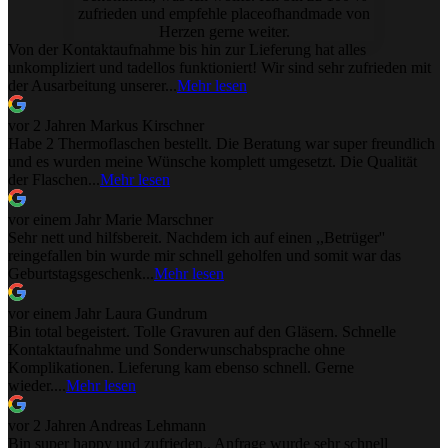
zufrieden und empfehle placeofhandmade von
Herzen gerne weiter.
Von der Kontaktaufnahme bis hin zur Lieferung hat alles
unkompliziert und tadellos funktioniert! Wir sind sehr zufrieden mit
der Ausarbeitung unserer...
Mehr lesen
vor 2 Jahren
Markus Kirschner
Habe 2 Thermoflaschen bestellt. Die Beratung war super freundlich
und es wurden meine Wünsche komplett umgesetzt. Die Qualität
der Flaschen...
Mehr lesen
vor einem Jahr
Marie Marschner
Sehr nett und hilfsbereit. Nachdem ich auf einen ,,Betrüger''
reingefallen bin wurde mir schnell geholfen und somit war das
Geburtstagsgeschenk...
Mehr lesen
vor einem Jahr
Laura Gundrum
Bin total begeistert. Tolle Gravuren auf den Gläsern. Schnelle
Kontaktaufnahme und Sonderwunschabsprache ohne
Komplikationen. Lieferung kam ebenso schnell. Gerne
wieder....
Mehr lesen
vor 2 Jahren
Andreas Lehmann
Bin super happy und zufrieden.. Anfrage wurde sehr schnell