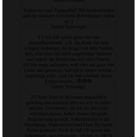
Topservice und Topqualität! Bin hochzufrieden
und die nächsten Geschenk-Bestellungen rollen
an :)
Sabine Schweiger
1/2 Ich hab schon ganz viel von
placeofhandmade, z.B. die Kette mit dem
eckigen Anhänger, die Kugel mit dem Namen
drin, eine extra für mich angefertigte Sparbox
und zuletzt die Brotboxen und eine Flasche.
Ich bin mega zufrieden, weil alles mit ganz viel
Liebe und genau so, wie ich es haben möchte,
angefertigt wird - und ich hab wirklich immer
Extrawünsche... 🙈🙈🙈
Sabine Schweiger
2/2 Aber Andi ist da immer unglaublich
geduldig und realisiert alles so, wie es haben
möchte. Geschenke, die ich bei ihm habe
anfertigen lassen, haben immer für große
Begeisterung gesorgt. Außerdem hat er die
Homepage, Visitenkarten und Flyer für meine
Firma gemacht. Auch da hab ich genau das
bekommen, was ich wollte. Ich bin zu 100 %