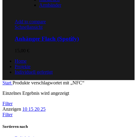
Armbänder
Add to compare
Schnellansicht
Anhänger Flach (Spotify)
15,00
€
Home
Projekte
Individuell gefertigt
Start
Produkte verschlagwortet mit „NFC“
Einzelnes Ergebnis wird angezeigt
Filter
Anzeigen
10
15
20
25
Filter
Sortieren nach