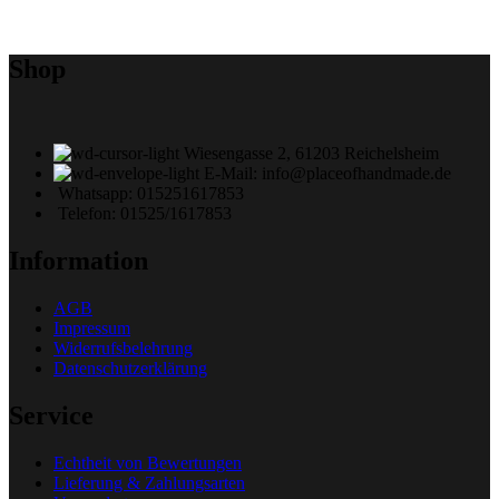
Shop
Wiesengasse 2, 61203 Reichelsheim
E-Mail: info@placeofhandmade.de
Whatsapp: 015251617853
Telefon: 01525/1617853
Information
AGB
Impressum
Widerrufsbelehrung
Datenschutzerklärung
Service
Echtheit von Bewertungen
Lieferung & Zahlungsarten