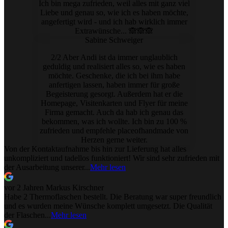
Ich bin mega zufrieden, weil alles mit ganz viel
Liebe und genau so, wie ich es haben möchte,
angefertigt wird - und ich hab wirklich immer
Extrawünsche... 🙈🙈🙈
Sabine Schweiger
2/2 Aber Andi ist da immer unglaublich
geduldig und realisiert alles so, wie es haben
möchte. Geschenke, die ich bei ihm habe
anfertigen lassen, haben immer für große
Begeisterung gesorgt. Außerdem hat er die
Homepage, Visitenkarten und Flyer für meine
Firma gemacht. Auch da hab ich genau das
bekommen, was ich wollte. Ich bin zu 100 %
zufrieden und empfehle placeofhandmade von
Herzen gerne weiter.
Von der Kontaktaufnahme bis hin zur Lieferung hat alles
unkompliziert und tadellos funktioniert! Wir sind sehr zufrieden mit
der Ausarbeitung unserer...
Mehr lesen
vor 2 Jahren
Markus Kirschner
Habe 2 Thermoflaschen bestellt. Die Beratung war super freundlich
und es wurden meine Wünsche komplett umgesetzt. Die Qualität
der Flaschen...
Mehr lesen