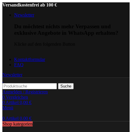
Versandkostenfrei ab 100 €
Newsletter
Du möchtest nichts mehr Verpassen und
exklusive Angebote in WhatsApp erhalten?
Klicke auf den folgenden Button
Kontaktformular
FAQ
Newsletter
Suche
Anmelden / Registrieren
0
Vergleichen
0
Artikel
0,00
€
Menü
0
Artikel
0,00
€
Shop kategorien