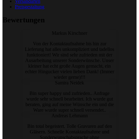
Versandarten
Preisgestaltung
Bewertungen
Markus Kirschner
Von der Kontaktaufnahme bis hin zur
Lieferung hat alles unkompliziert und tadellos
funktioniert! Wir sind sehr zufrieden mit der
Ausarbeitung unserer Sonderwünsche. Unser
kleiner hat echt große Augen gemacht, ein
echter Hingucker vielen lieben Dank! (Immer
wieder gerne)!!!
Samira Neidek
Bin super happy und zufrieden.. Anfrage
wurde sehr schnell bearbeitet. Ich wurde gut
beraten, ging auf meine Wünsche ein und die
Ware wurde super schnell versendet..
Andreas Lehmann
Bin total begeistert. Tolle Gravuren auf den
Gläsern. Schnelle Kontaktaufnahme und
Sonderwunschabsprache ohne