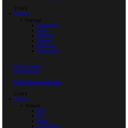
35,00
€
Feiertage
Feiertage
Valentinstag
Ostern
Muttertag
Vatertag
Halloween
Weihnachten
Add to compare
Schnellansicht
Frühstücksbrettchen
13,00
€
Wohnen
Wohnen
Deko
Flur
Küche
Wohnzimmer