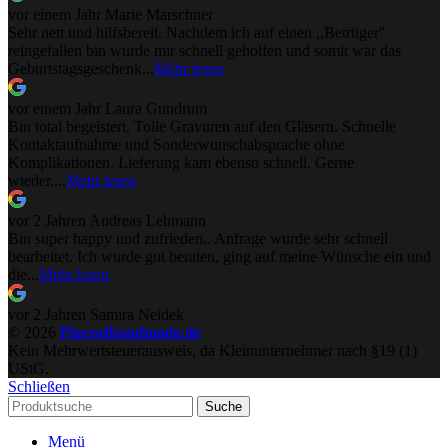
vor einem Jahr
Marie Marschner
Sehr nett und hilfsbereit. Nachdem ich auf einen ,,Betrüger''
reingefallen bin wurde mir schnell geholfen und somit war das
Geburtstagsgeschenk...
Mehr lesen
vor einem Jahr
Laura Gundrum
Bin total begeistert. Tolle Gravuren auf den Gläsern. Schnelle
Kontaktaufnahme und Sonderwunschabsprache ohne
Komplikationen. Lieferung kam ebenso schnell. Gerne
wieder....
Mehr lesen
vor 2 Jahren
Andreas Lehmann
Bin super happy und zufrieden.. Anfrage wurde sehr schnell
bearbeitet. Ich wurde gut beraten, ging auf meine Wünsche ein und
die...
Mehr lesen
vor 2 Jahren
Samira Neidek
© 2026
Placeofhandmade.de
Kein Mehrwertsteuerausweis, da Kleinunternehmer nach §19 (1)
UStG.
Schließen
Suche
Menü