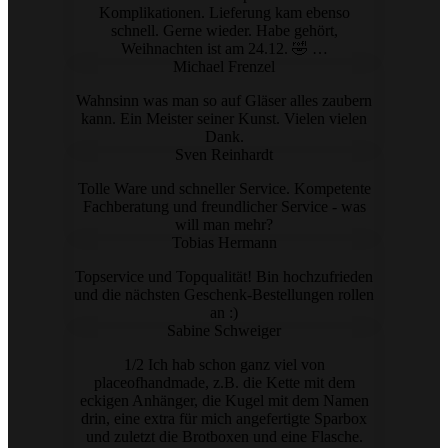
Komplikationen. Lieferung kam ebenso
schnell. Gerne wieder. Habe gehört,
Weihnachten ist am 24.12. 🤣 …
Michael Frenzel
Wahnsinn was man so auf Gläser alles zaubern
kann. Ein Meister seiner Kunst. Vielen vielen
Dank.
Sven Reinhardt
Tolle Ware und schneller Service. Kompetente
Fachberatung und freundlicher Service - was
will man mehr?
Tobias Hermann
Topservice und Topqualität! Bin hochzufrieden
und die nächsten Geschenk-Bestellungen rollen
an :)
Sabine Schweiger
1/2 Ich hab schon ganz viel von
placeofhandmade, z.B. die Kette mit dem
eckigen Anhänger, die Kugel mit dem Namen
drin, eine extra für mich angefertigte Sparbox
und zuletzt die Brotboxen und eine Flasche.