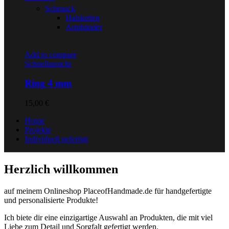
Schmuck
Halsketten
Armbänder
Add to compare
Schnellansicht
Ring 4 mm
15,00
€
Home
Projekte
Individuell gefertigt
Herzlich willkommen
auf meinem Onlineshop PlaceofHandmade.de für handgefertigte
und personalisierte Produkte!
Ich biete dir eine einzigartige Auswahl an Produkten, die mit viel
Liebe zum Detail und Sorgfalt gefertigt werden.