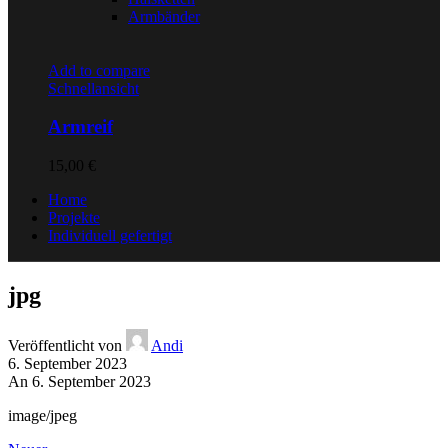
Armbänder
Add to compare
Schnellansicht
Armreif
15,00
€
Home
Projekte
Individuell gefertigt
jpg
Veröffentlicht von
Andi
6. September 2023
An 6. September 2023
image/jpeg