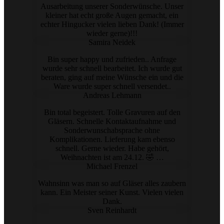
Ausarbeitung unserer Sonderwünsche. Unser
kleiner hat echt große Augen gemacht, ein
echter Hingucker vielen lieben Dank! (Immer
wieder gerne)!!!
Samira Neidek
Bin super happy und zufrieden.. Anfrage
wurde sehr schnell bearbeitet. Ich wurde gut
beraten, ging auf meine Wünsche ein und die
Ware wurde super schnell versendet..
Andreas Lehmann
Bin total begeistert. Tolle Gravuren auf den
Gläsern. Schnelle Kontaktaufnahme und
Sonderwunschabsprache ohne
Komplikationen. Lieferung kam ebenso
schnell. Gerne wieder. Habe gehört,
Weihnachten ist am 24.12. 🤣 …
Michael Frenzel
Wahnsinn was man so auf Gläser alles zaubern
kann. Ein Meister seiner Kunst. Vielen vielen
Dank.
Sven Reinhardt