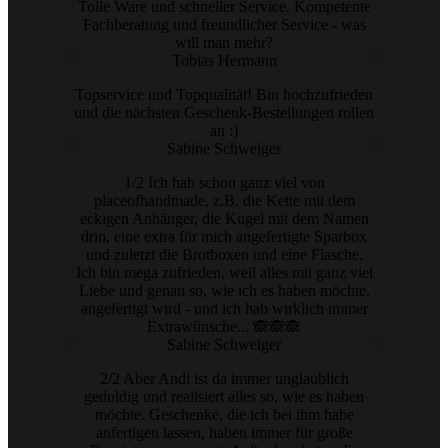
Tolle Ware und schneller Service. Kompetente
Fachberatung und freundlicher Service - was
will man mehr?
Tobias Hermann
Topservice und Topqualität! Bin hochzufrieden
und die nächsten Geschenk-Bestellungen rollen
an :)
Sabine Schweiger
1/2 Ich hab schon ganz viel von
placeofhandmade, z.B. die Kette mit dem
eckigen Anhänger, die Kugel mit dem Namen
drin, eine extra für mich angefertigte Sparbox
und zuletzt die Brotboxen und eine Flasche.
Ich bin mega zufrieden, weil alles mit ganz viel
Liebe und genau so, wie ich es haben möchte,
angefertigt wird - und ich hab wirklich immer
Extrawünsche... 🙈🙈🙈
Sabine Schweiger
2/2 Aber Andi ist da immer unglaublich
geduldig und realisiert alles so, wie es haben
möchte. Geschenke, die ich bei ihm habe
anfertigen lassen, haben immer für große