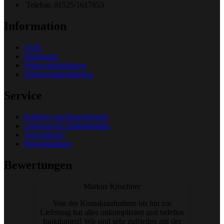
Telefon: 01525/1617853
Information
AGB
Impressum
Widerrufsbelehrung
Datenschutzerklärung
Service
Echtheit von Bewertungen
Lieferung & Zahlungsarten
Versandarten
Preisgestaltung
Bewertungen
Markus Kirschner
Von der Kontaktaufnahme bis hin zur
Lieferung hat alles unkompliziert und tadellos
funktioniert! Wir sind sehr zufrieden mit der