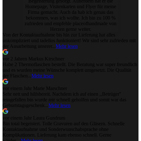
Begeisterung gesorgt. Außerdem hat er die
Homepage, Visitenkarten und Flyer für meine
Firma gemacht. Auch da hab ich genau das
bekommen, was ich wollte. Ich bin zu 100 %
zufrieden und empfehle placeofhandmade von
Herzen gerne weiter.
Von der Kontaktaufnahme bis hin zur Lieferung hat alles
unkompliziert und tadellos funktioniert! Wir sind sehr zufrieden mit
der Ausarbeitung unserer...
Mehr lesen
vor 2 Jahren
Markus Kirschner
Habe 2 Thermoflaschen bestellt. Die Beratung war super freundlich
und es wurden meine Wünsche komplett umgesetzt. Die Qualität
der Flaschen...
Mehr lesen
vor einem Jahr
Marie Marschner
Sehr nett und hilfsbereit. Nachdem ich auf einen ,,Betrüger''
reingefallen bin wurde mir schnell geholfen und somit war das
Geburtstagsgeschenk...
Mehr lesen
vor einem Jahr
Laura Gundrum
Bin total begeistert. Tolle Gravuren auf den Gläsern. Schnelle
Kontaktaufnahme und Sonderwunschabsprache ohne
Komplikationen. Lieferung kam ebenso schnell. Gerne
wieder....
Mehr lesen