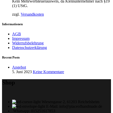
Kein Mehrwertsteuerausweis, da Kleinunternehmer nach §19
(1) UStG.
zzgl.
Versandkosten
Informationen
AGB
Impressum
Widerrufsbelehrung
Datenschutzerklärung
Recent Posts
Angebot
5. Juni 2023
Keine Kommentare
Shop
Wiesengasse 2, 61203 Reichelsheim
E-Mail: info@placeofhandmade.de
Whatsapp: 015251617853