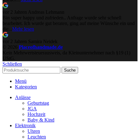
vor 2 Jahren
Andreas Lehmann
Bin super happy und zufrieden.. Anfrage wurde sehr schnell
bearbeitet. Ich wurde gut beraten, ging auf meine Wünsche ein und
die...
Mehr lesen
vor 2 Jahren
Samira Neidek
© 2026
Placeofhandmade.de
Kein Mehrwertsteuerausweis, da Kleinunternehmer nach §19 (1)
UStG.
Schließen
Suche
Menü
Kategorien
Anlässe
Geburtstag
JGA
Hochzeit
Baby & Kind
Elektronik
Uhren
Leuchten