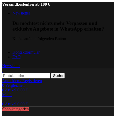
Versandkostenfrei ab 100 €
Newsletter
Du möchtest nichts mehr Verpassen und
exklusive Angebote in WhatsApp erhalten?
Klicke auf den folgenden Button
Kontaktformular
FAQ
Newsletter
Suche
Anmelden / Registrieren
0
Vergleichen
0
Artikel
0,00
€
Menü
0
Artikel
0,00
€
Shop kategorien