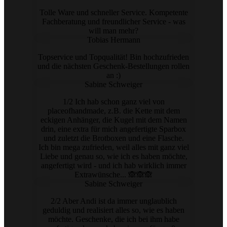
Tolle Ware und schneller Service. Kompetente
Fachberatung und freundlicher Service - was
will man mehr?
Tobias Hermann
Topservice und Topqualität! Bin hochzufrieden
und die nächsten Geschenk-Bestellungen rollen
an :)
Sabine Schweiger
1/2 Ich hab schon ganz viel von
placeofhandmade, z.B. die Kette mit dem
eckigen Anhänger, die Kugel mit dem Namen
drin, eine extra für mich angefertigte Sparbox
und zuletzt die Brotboxen und eine Flasche.
Ich bin mega zufrieden, weil alles mit ganz viel
Liebe und genau so, wie ich es haben möchte,
angefertigt wird - und ich hab wirklich immer
Extrawünsche... 🙈🙈🙈
Sabine Schweiger
2/2 Aber Andi ist da immer unglaublich
geduldig und realisiert alles so, wie es haben
möchte. Geschenke, die ich bei ihm habe