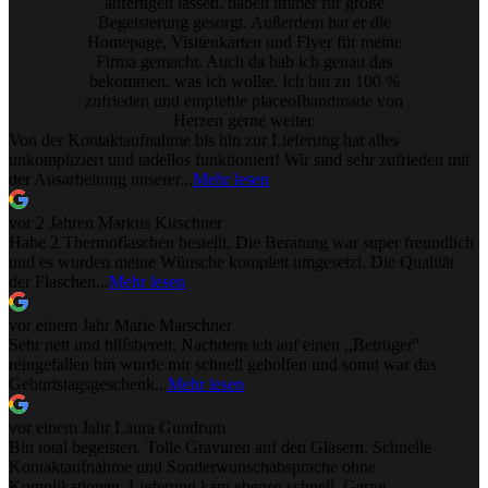
anfertigen lassen, haben immer für große
Begeisterung gesorgt. Außerdem hat er die
Homepage, Visitenkarten und Flyer für meine
Firma gemacht. Auch da hab ich genau das
bekommen, was ich wollte. Ich bin zu 100 %
zufrieden und empfehle placeofhandmade von
Herzen gerne weiter.
Von der Kontaktaufnahme bis hin zur Lieferung hat alles
unkompliziert und tadellos funktioniert! Wir sind sehr zufrieden mit
der Ausarbeitung unserer...
Mehr lesen
vor 2 Jahren
Markus Kirschner
Habe 2 Thermoflaschen bestellt. Die Beratung war super freundlich
und es wurden meine Wünsche komplett umgesetzt. Die Qualität
der Flaschen...
Mehr lesen
vor einem Jahr
Marie Marschner
Sehr nett und hilfsbereit. Nachdem ich auf einen ,,Betrüger''
reingefallen bin wurde mir schnell geholfen und somit war das
Geburtstagsgeschenk...
Mehr lesen
vor einem Jahr
Laura Gundrum
Bin total begeistert. Tolle Gravuren auf den Gläsern. Schnelle
Kontaktaufnahme und Sonderwunschabsprache ohne
Komplikationen. Lieferung kam ebenso schnell. Gerne