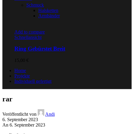
Schmuck
Halsketten
Armbänder
Add to compare
Schnellansicht
Ring Gebürstet Breit
15,00
€
Home
Projekte
Individuell gefertigt
rar
Veröffentlicht von
Andi
6. September 2023
An 6. September 2023