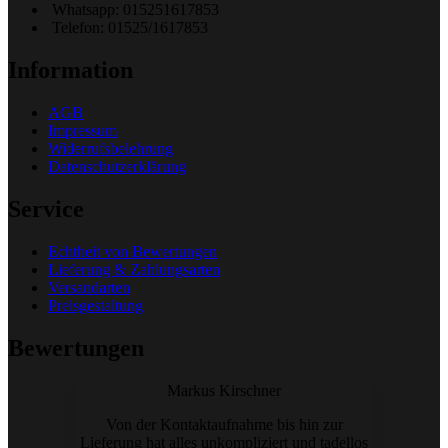
Whatsapp: 015251617853
Telefon: 01525/1617853
Information
AGB
Impressum
Widerrufsbelehrung
Datenschutzerklärung
Service
Echtheit von Bewertungen
Lieferung & Zahlungsarten
Versandarten
Preisgestaltung
Bewertungen
Markus Kirschner
Von der Kontaktaufnahme bis hin zur
Lieferung hat alles unkompliziert und tadellos