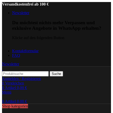
Versandkostenfrei ab 100 €
Newsletter
Du möchtest nichts mehr Verpassen und
exklusive Angebote in WhatsApp erhalten?
Klicke auf den folgenden Button
Kontaktformular
FAQ
Newsletter
Suche
Anmelden / Registrieren
0
Vergleichen
0
Artikel
0,00
€
Menü
0
Artikel
0,00
€
Shop kategorien