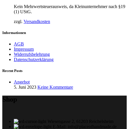
Kein Mehrwertsteuerausweis, da Kleinunternehmer nach §19
(1) UStG.
zzgl.
Versandkosten
Informationen
AGB
Impressum
Widerrufsbelehrung
Datenschutzerklärung
Recent Posts
Angebot
5. Juni 2023
Keine Kommentare
Shop
Wiesengasse 2, 61203 Reichelsheim
E-Mail: info@placeofhandmade.de