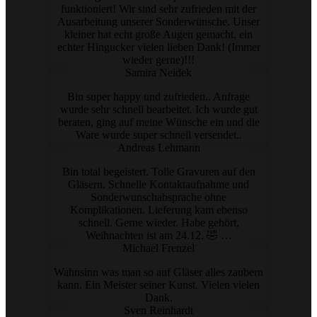
funktioniert! Wir sind sehr zufrieden mit der
Ausarbeitung unserer Sonderwünsche. Unser
kleiner hat echt große Augen gemacht, ein
echter Hingucker vielen lieben Dank! (Immer
wieder gerne)!!!
Samira Neidek
Bin super happy und zufrieden.. Anfrage
wurde sehr schnell bearbeitet. Ich wurde gut
beraten, ging auf meine Wünsche ein und die
Ware wurde super schnell versendet..
Andreas Lehmann
Bin total begeistert. Tolle Gravuren auf den
Gläsern. Schnelle Kontaktaufnahme und
Sonderwunschabsprache ohne
Komplikationen. Lieferung kam ebenso
schnell. Gerne wieder. Habe gehört,
Weihnachten ist am 24.12. 🤣 …
Michael Frenzel
Wahnsinn was man so auf Gläser alles zaubern
kann. Ein Meister seiner Kunst. Vielen vielen
Dank.
Sven Reinhardt