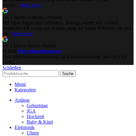
wieder....
Mehr lesen
vor 2 Jahren
Andreas Lehmann
Bin super happy und zufrieden.. Anfrage wurde sehr schnell
bearbeitet. Ich wurde gut beraten, ging auf meine Wünsche ein und
die...
Mehr lesen
vor 2 Jahren
Samira Neidek
© 2026
Placeofhandmade.de
Kein Mehrwertsteuerausweis, da Kleinunternehmer nach §19 (1)
UStG.
Schließen
Suche
Menü
Kategorien
Anlässe
Geburtstag
JGA
Hochzeit
Baby & Kind
Elektronik
Uhren