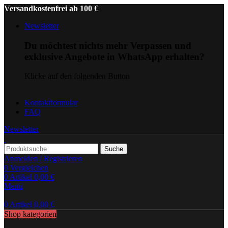
Versandkostenfrei ab 100 €
Newsletter
Du möchtest nichts mehr Verpassen und
exklusive Angebote in WhatsApp erhalten?
Klicke auf den folgenden Button
Kontaktformular
FAQ
Newsletter
Suche
Anmelden / Registrieren
0
Vergleichen
0
Artikel
0,00
€
Menü
0
Artikel
0,00
€
Shop kategorien