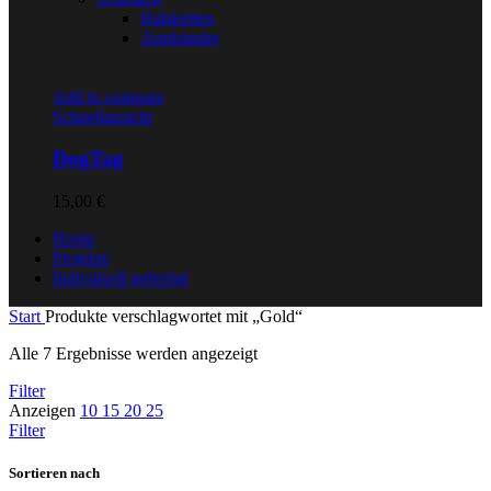
Halsketten
Armbänder
Add to compare
Schnellansicht
DogTag
15,00
€
Home
Projekte
Individuell gefertigt
Start
Produkte verschlagwortet mit „Gold“
Alle 7 Ergebnisse werden angezeigt
Filter
Anzeigen
10
15
20
25
Filter
Sortieren nach