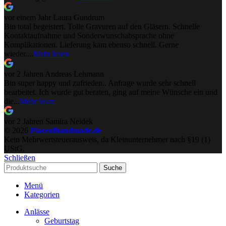
vor einem Jahr
Laura Gundrum
Bin total begeistert. Tolle Gravuren auf den Gläsern. Schnelle
Kontaktaufnahme und Sonderwunschabsprache ohne
Komplikationen. Lieferung kam ebenso schnell. Gerne
wieder....
Mehr lesen
vor 2 Jahren
Andreas Lehmann
Bin super happy und zufrieden.. Anfrage wurde sehr schnell
bearbeitet. Ich wurde gut beraten, ging auf meine Wünsche ein und
die...
Mehr lesen
vor 2 Jahren
Samira Neidek
© 2026
Placeofhandmade.de
Kein Mehrwertsteuerausweis, da Kleinunternehmer nach §19 (1)
UStG.
Schließen
Suche
Menü
Kategorien
Anlässe
Geburtstag