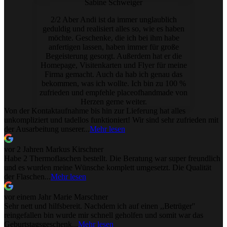
Sabine Schweiger
2/2 Aber Andi ist da immer unglaublich
geduldig und realisiert alles so, wie es haben
möchte. Geschenke, die ich bei ihm habe
anfertigen lassen, haben immer für große
Begeisterung gesorgt. Außerdem hat er die
Homepage, Visitenkarten und Flyer für meine
Firma gemacht. Auch da hab ich genau das
bekommen, was ich wollte. Ich bin zu 100 %
zufrieden und empfehle placeofhandmade von
Herzen gerne weiter.
Von der Kontaktaufnahme bis hin zur Lieferung hat alles
unkompliziert und tadellos funktioniert! Wir sind sehr zufrieden mit
der Ausarbeitung unserer...
Mehr lesen
vor 2 Jahren
Markus Kirschner
Habe 2 Thermoflaschen bestellt. Die Beratung war super freundlich
und es wurden meine Wünsche komplett umgesetzt. Die Qualität
der Flaschen...
Mehr lesen
vor einem Jahr
Marie Marschner
Sehr nett und hilfsbereit. Nachdem ich auf einen ,,Betrüger''
reingefallen bin wurde mir schnell geholfen und somit war das
Geburtstagsgeschenk...
Mehr lesen