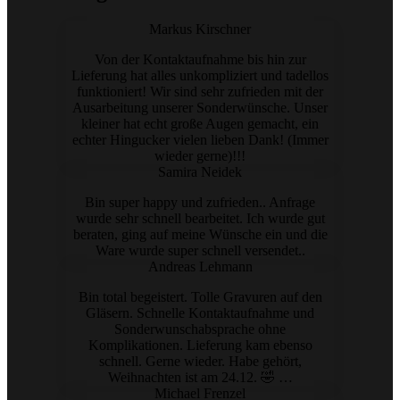
Markus Kirschner
Von der Kontaktaufnahme bis hin zur
Lieferung hat alles unkompliziert und tadellos
funktioniert! Wir sind sehr zufrieden mit der
Ausarbeitung unserer Sonderwünsche. Unser
kleiner hat echt große Augen gemacht, ein
echter Hingucker vielen lieben Dank! (Immer
wieder gerne)!!!
Samira Neidek
Bin super happy und zufrieden.. Anfrage
wurde sehr schnell bearbeitet. Ich wurde gut
beraten, ging auf meine Wünsche ein und die
Ware wurde super schnell versendet..
Andreas Lehmann
Bin total begeistert. Tolle Gravuren auf den
Gläsern. Schnelle Kontaktaufnahme und
Sonderwunschabsprache ohne
Komplikationen. Lieferung kam ebenso
schnell. Gerne wieder. Habe gehört,
Weihnachten ist am 24.12. 🤣 …
Michael Frenzel