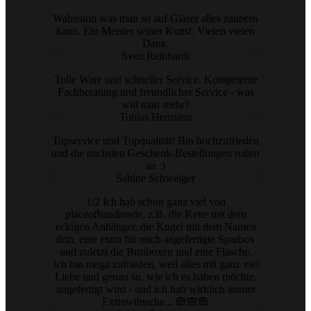
Wahnsinn was man so auf Gläser alles zaubern
kann. Ein Meister seiner Kunst. Vielen vielen
Dank.
Sven Reinhardt
Tolle Ware und schneller Service. Kompetente
Fachberatung und freundlicher Service - was
will man mehr?
Tobias Hermann
Topservice und Topqualität! Bin hochzufrieden
und die nächsten Geschenk-Bestellungen rollen
an :)
Sabine Schweiger
1/2 Ich hab schon ganz viel von
placeofhandmade, z.B. die Kette mit dem
eckigen Anhänger, die Kugel mit dem Namen
drin, eine extra für mich angefertigte Sparbox
und zuletzt die Brotboxen und eine Flasche.
Ich bin mega zufrieden, weil alles mit ganz viel
Liebe und genau so, wie ich es haben möchte,
angefertigt wird - und ich hab wirklich immer
Extrawünsche... 🙈🙈🙈