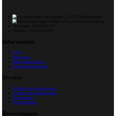
Wiesengasse 2, 61203 Reichelsheim
E-Mail: info@placeofhandmade.de
Whatsapp: 015251617853
Telefon: 01525/1617853
Information
AGB
Impressum
Widerrufsbelehrung
Datenschutzerklärung
Service
Echtheit von Bewertungen
Lieferung & Zahlungsarten
Versandarten
Preisgestaltung
Bewertungen