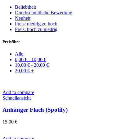
Beliebtheit
Durchschnittliche Bewertung
Neuheit
Preis: niedrig zu hoch
Preis: hoch zu niedrig
Preisfilter
Alle
0,00
€
-
10,00
€
10,00
€
-
20,00
€
20,00
€
+
Add to compare
Schnellansicht
Anhänger Flach (Spotify)
15,00
€
Add to compare