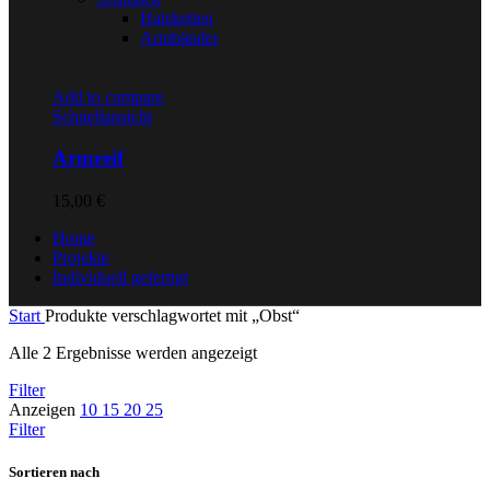
Halsketten
Armbänder
Add to compare
Schnellansicht
Armreif
15,00
€
Home
Projekte
Individuell gefertigt
Start
Produkte verschlagwortet mit „Obst“
Nach
Alle 2 Ergebnisse werden angezeigt
Aktualität
Filter
sortiert
Anzeigen
10
15
20
25
Filter
Sortieren nach