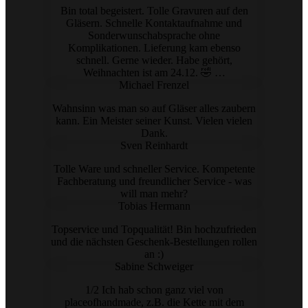
Bin total begeistert. Tolle Gravuren auf den
Gläsern. Schnelle Kontaktaufnahme und
Sonderwunschabsprache ohne
Komplikationen. Lieferung kam ebenso
schnell. Gerne wieder. Habe gehört,
Weihnachten ist am 24.12. 🤣 …
Michael Frenzel
Wahnsinn was man so auf Gläser alles zaubern
kann. Ein Meister seiner Kunst. Vielen vielen
Dank.
Sven Reinhardt
Tolle Ware und schneller Service. Kompetente
Fachberatung und freundlicher Service - was
will man mehr?
Tobias Hermann
Topservice und Topqualität! Bin hochzufrieden
und die nächsten Geschenk-Bestellungen rollen
an :)
Sabine Schweiger
1/2 Ich hab schon ganz viel von
placeofhandmade, z.B. die Kette mit dem