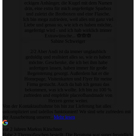
eckigen Anhänger, die Kugel mit dem Namen
drin, eine extra für mich angefertigte Sparbox
und zuletzt die Brotboxen und eine Flasche.
Ich bin mega zufrieden, weil alles mit ganz viel
Liebe und genau so, wie ich es haben möchte,
angefertigt wird - und ich hab wirklich immer
Extrawünsche... 🙈🙈🙈
Sabine Schweiger
2/2 Aber Andi ist da immer unglaublich
geduldig und realisiert alles so, wie es haben
möchte. Geschenke, die ich bei ihm habe
anfertigen lassen, haben immer für große
Begeisterung gesorgt. Außerdem hat er die
Homepage, Visitenkarten und Flyer für meine
Firma gemacht. Auch da hab ich genau das
bekommen, was ich wollte. Ich bin zu 100 %
zufrieden und empfehle placeofhandmade von
Herzen gerne weiter.
Von der Kontaktaufnahme bis hin zur Lieferung hat alles
unkompliziert und tadellos funktioniert! Wir sind sehr zufrieden mit
der Ausarbeitung unserer...
Mehr lesen
vor 2 Jahren
Markus Kirschner
Habe 2 Thermoflaschen bestellt. Die Beratung war super freundlich