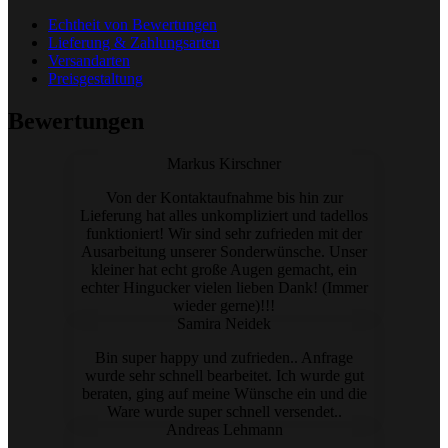
Echtheit von Bewertungen
Lieferung & Zahlungsarten
Versandarten
Preisgestaltung
Bewertungen
Markus Kirschner
Von der Kontaktaufnahme bis hin zur
Lieferung hat alles unkompliziert und tadellos
funktioniert! Wir sind sehr zufrieden mit der
Ausarbeitung unserer Sonderwünsche. Unser
kleiner hat echt große Augen gemacht, ein
echter Hingucker vielen lieben Dank! (Immer
wieder gerne)!!!
Samira Neidek
Bin super happy und zufrieden.. Anfrage
wurde sehr schnell bearbeitet. Ich wurde gut
beraten, ging auf meine Wünsche ein und die
Ware wurde super schnell versendet..
Andreas Lehmann