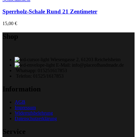
Sperrholz-Schale Rund 21 Zentimeter
15,00
€
Shop
Wiesengasse 2, 61203 Reichelsheim
E-Mail: info@placeofhandmade.de
Whatsapp: 015251617853
Telefon: 01525/1617853
Information
AGB
Impressum
Widerrufsbelehrung
Datenschutzerklärung
Service