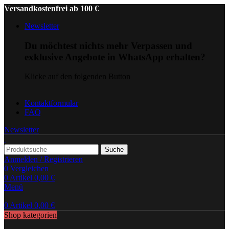
Versandkostenfrei ab 100 €
Newsletter
Du möchtest nichts mehr Verpassen und
exklusive Angebote in WhatsApp erhalten?
Klicke auf den folgenden Button
Kontaktformular
FAQ
Newsletter
Suche
Anmelden / Registrieren
0
Vergleichen
0
Artikel
0,00
€
Menü
0
Artikel
0,00
€
Shop kategorien