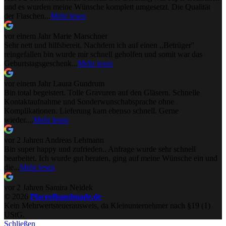
und es wurden meine Wünsche komplett umgesetzt. Die Qualität
der Flaschen...
Mehr lesen
vor einem Jahr
Marie Marschner
Sehr nett und hilfsbereit. Nachdem ich auf einen ,,Betrüger''
reingefallen bin wurde mir schnell geholfen und somit war das
Geburtstagsgeschenk...
Mehr lesen
vor einem Jahr
Laura Gundrum
Bin total begeistert. Tolle Gravuren auf den Gläsern. Schnelle
Kontaktaufnahme und Sonderwunschabsprache ohne
Komplikationen. Lieferung kam ebenso schnell. Gerne
wieder....
Mehr lesen
vor 2 Jahren
Andreas Lehmann
Bin super happy und zufrieden.. Anfrage wurde sehr schnell
bearbeitet. Ich wurde gut beraten, ging auf meine Wünsche ein und
die...
Mehr lesen
vor 2 Jahren
Samira Neidek
© 2026
Placeofhandmade.de
Kein Mehrwertsteuerausweis, da Kleinunternehmer nach §19 (1)
UStG.
Schließen