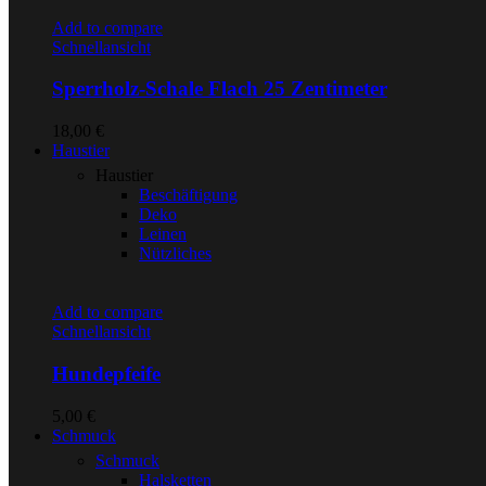
Add to compare
Schnellansicht
Sperrholz-Schale Flach 25 Zentimeter
18,00
€
Haustier
Haustier
Beschäftigung
Deko
Leinen
Nützliches
Add to compare
Schnellansicht
Hundepfeife
5,00
€
Schmuck
Schmuck
Halsketten