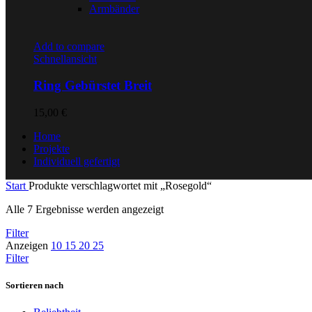
Armbänder
Add to compare
Schnellansicht
Ring Gebürstet Breit
15,00
€
Home
Projekte
Individuell gefertigt
Start
Produkte verschlagwortet mit „Rosegold“
Nach
Alle 7 Ergebnisse werden angezeigt
Preis
Filter
sortiert:
Anzeigen
10
15
20
25
aufsteigend
Filter
Sortieren nach