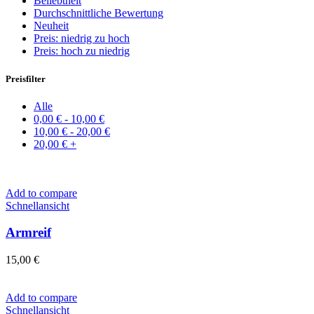
Beliebtheit
Durchschnittliche Bewertung
Neuheit
Preis: niedrig zu hoch
Preis: hoch zu niedrig
Preisfilter
Alle
0,00
€
-
10,00
€
10,00
€
-
20,00
€
20,00
€
+
Add to compare
Schnellansicht
Armreif
15,00
€
Add to compare
Schnellansicht