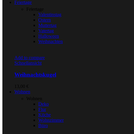
Feiertage
Feiertage
Valentinstag
Ostern
Muttertag
Vatertag
Halloween
Weihnachten
Add to compare
Schnellansicht
Weihnachtskugel
13,00
€
Wohnen
Wohnen
Deko
Flur
Küche
Wohnzimmer
Büro