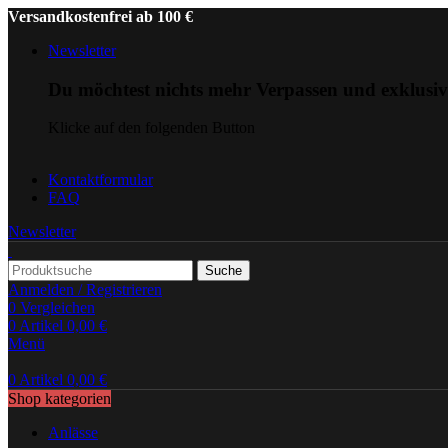
Versandkostenfrei ab 100 €
Newsletter
Du möchtest nichts mehr Verpassen und exklusi
Klicke auf den folgenden Button
Kontaktformular
FAQ
Newsletter
Suche
Anmelden / Registrieren
0
Vergleichen
0
Artikel
0,00
€
Menü
0
Artikel
0,00
€
Shop kategorien
Anlässe